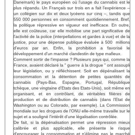
Danemark) le pays européen où l'usage du cannabis est le
plus répandu. Un Français sur trois en a fait l'expérience –
un collégien sur dix et deux lycéens sur cinq –, tandis que
550 000 personnes en consomment quotidiennement. Bref,
la politique répressive en vigueur est inefficace. En outre,
elle est coûteuse, car elle mobilise une part significative de
l'activité de la police (interpellations et gardes à vue) et de la
justice, pour une dépense publique évaluée à 500 millions
d'euros par an. Enfin, la prohibition a favorisé le
développement d'un marché clandestin de type mafieux.
Comment sortir de l'impasse ? Plusieurs pays qui, comme la
France, avaient déclaré la " guerre à la drogue " ont assoupli
leur législation, ou y réfléchissent. Soit en dépénalisant la
consommation et la détention de petites quantités de
cannabis (Pays-Bas, Espagne, Portugal, République
tchèque, une vingtaine d'Etats des Etats-Unis), soit même en
organisant, et en contrôlant, de véritables filières de
production et de distribution de cannabis (dans l'Etat de
Washington ou au Colorado, par exemple). La Commission
mondiale sur les drogues de l'ONU elle-même travaille sur le
sujet et a souligné l'intérêt d'une légalisation contrôlée.
De fait, si la dépénalisation permet une répression mieux
calibrée et plus applicable, elle présente le risque
d'encourager la consommation et n'élimine pas le marché