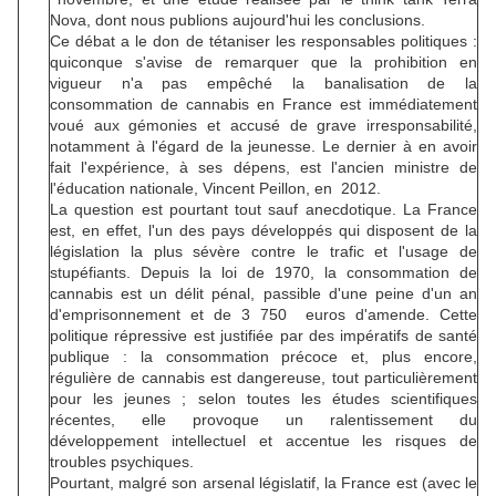
Nova, dont nous publions aujourd'hui les conclusions.
Ce débat a le don de tétaniser les responsables politiques :
quiconque s'avise de remarquer que la prohibition en
vigueur n'a pas empêché la banalisation de la
consommation de cannabis en France est immédiatement
voué aux gémonies et accusé de grave irresponsabilité,
notamment à l'égard de la jeunesse. Le dernier à en avoir
fait l'expérience, à ses dépens, est l'ancien ministre de
l'éducation nationale, Vincent Peillon, en 2012.
La question est pourtant tout sauf anecdotique. La France
est, en effet, l'un des pays développés qui disposent de la
législation la plus sévère contre le trafic et l'usage de
stupéfiants. Depuis la loi de 1970, la consommation de
cannabis est un délit pénal, passible d'une peine d'un an
d'emprisonnement et de 3 750 euros d'amende. Cette
politique répressive est justifiée par des impératifs de santé
publique : la consommation précoce et, plus encore,
régulière de cannabis est dangereuse, tout particulièrement
pour les jeunes ; selon toutes les études scientifiques
récentes, elle provoque un ralentissement du
développement intellectuel et accentue les risques de
troubles psychiques.
Pourtant, malgré son arsenal législatif, la France est (avec le