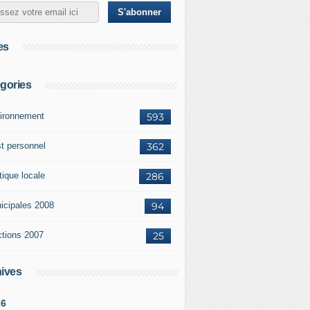
es
gories
ironnement
593
st personnel
362
tique locale
286
icipales 2008
94
ctions 2007
25
ives
26