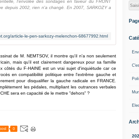
entielle, l'envolée des sondages en faveur du FRONT
que depuis 2002, rien n'a changé. En 2007, SARKOZY a
Pag
llet.org/article-le-pen-sarkozy-melenchon-68677992.html
Caté
Env
ssassinat de M. NEMTSOV, il montre qu'il n'a non seulement
cain, mais qu'il est clairement dangereux pour sa famille
C'e
x côtés du F-HAINE est un vrai sujet d'inquiétude car ce
cès en compatibilité politique entre l'extrême gauche et
Poli
ulièrement pour disqualifier la gauche radicale en FRANCE.
tement les pédales, multipliant les outrances verbales
Mun
CHE sera en capacité de le mettre "dehors" ?
Ele
Arch
post
0
20