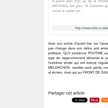
A guère plus d'un an de la Présid
NATIONAL fait peur. Ils montrent 
réussi à capter cet ...
http://www.thierry-bi
Avec son article d'avant hier sur l'a
pas changé dans son délire anti améri
politique. Qu'il soutienne POUTINE au
type de rapprochement alimente le pro
l'extrême droite qui est instruit rég
MELENCHON semble avoir perdu complè
et écrites, mais qui au FRONT DE GAU
Partager cet article
Re