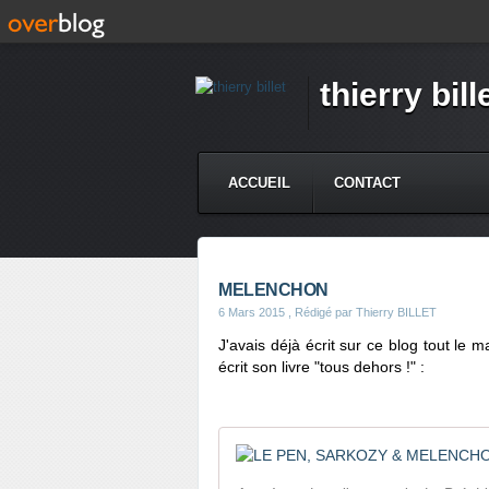
thierry bill
ACCUEIL
CONTACT
MELENCHON
6 Mars 2015
, Rédigé par Thierry BILLET
J'avais déjà écrit sur ce blog tout l
écrit son livre "tous dehors !" :