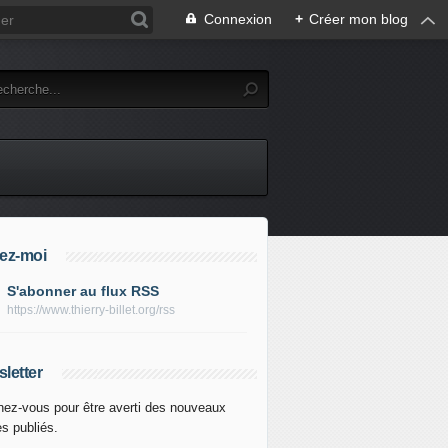
Connexion
+
Créer mon blog
ez-moi
S'abonner au flux RSS
https://www.thierry-billet.org/rss
letter
ez-vous pour être averti des nouveaux
es publiés.