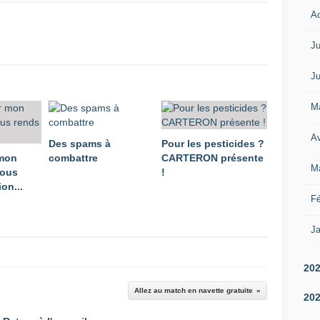
A
Ju
Ju
M
Av
Des spams à
Pour les pesticides ?
 mon
combattre
CARTERON présente
M
vous
!
on...
Fé
Ja
20
Allez au match en navette gratuite
20