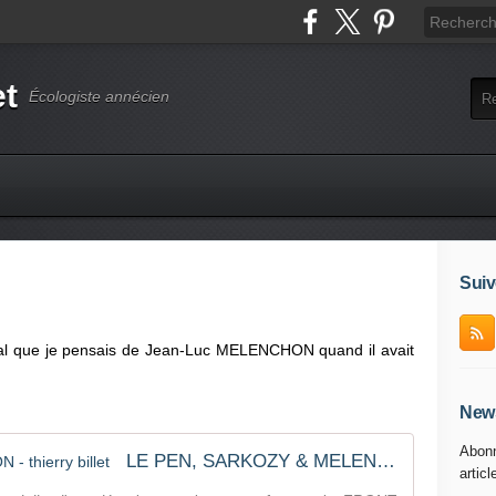
et
Écologiste annécien
Suiv
e mal que je pensais de Jean-Luc MELENCHON quand il avait
News
Abonn
LE PEN, SARKOZY & MELENCHON - thierry billet
articl