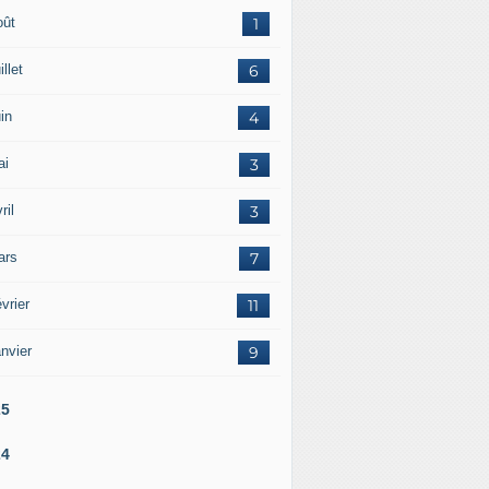
oût
1
illet
6
in
4
ai
3
ril
3
ars
7
vrier
11
nvier
9
25
24