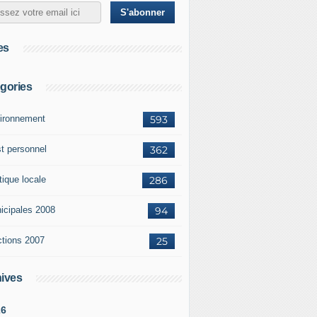
es
gories
ironnement
593
st personnel
362
tique locale
286
icipales 2008
94
ctions 2007
25
ives
26