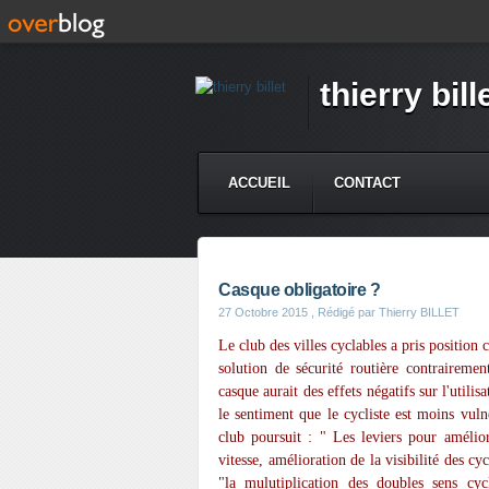
thierry bill
ACCUEIL
CONTACT
Casque obligatoire ?
27 Octobre 2015
, Rédigé par Thierry BILLET
Le club des villes cyclables a pris position 
solution de sécurité routière contrairemen
casque aurait des effets négatifs sur l'utili
le sentiment que le cycliste est moins vuln
club poursuit : " Les leviers pour amélior
vitesse, amélioration de la visibilité des cyc
"la mulutiplication des doubles sens cy