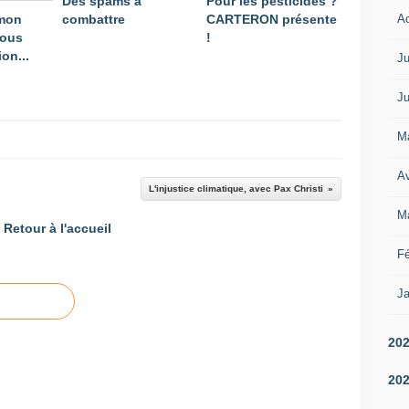
Des spams à
Pour les pesticides ?
A
 mon
combattre
CARTERON présente
vous
!
on...
Ju
Ju
M
Av
L'injustice climatique, avec Pax Christi
M
Retour à l'accueil
Fé
Ja
20
20