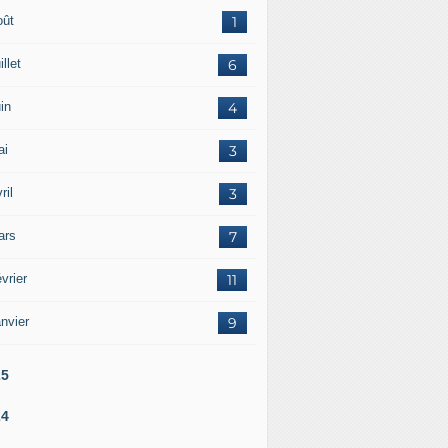
oût
1
illet
6
in
4
ai
3
ril
3
ars
7
vrier
11
nvier
9
25
24