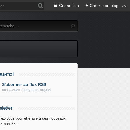
Connexion
+
Créer mon blog
ez-moi
S'abonner au flux RSS
https://www.thierry-billet.org/rss
letter
ez-vous pour être averti des nouveaux
es publiés.