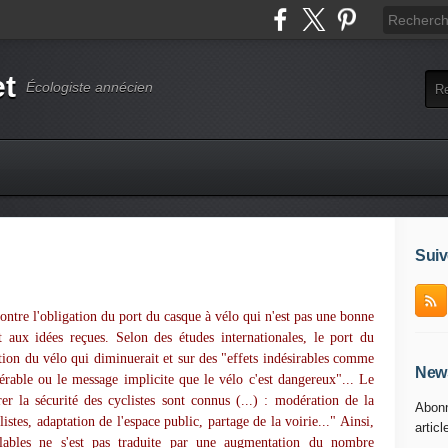
et
Écologiste annécien
Suiv
contre l'obligation du port du casque à vélo qui n'est pas une bonne
t aux idées reçues. Selon des études internationales, le port du
sation du vélo qui diminuerait et sur des "effets indésirables comme
News
érable ou le message implicite que le vélo c'est dangereux"... Le
er la sécurité des cyclistes sont connus (...) : modération de la
Abonn
listes, adaptation de l'espace public, partage de la voirie..." Ainsi,
articl
clables ne s'est pas traduite par une augmentation du nombre