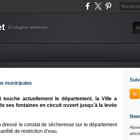
et
Écologiste annécien
Suiv
ns municipales
 touche actuellement le département, la Ville a
e ses fontaines en circuit ouvert jusqu’à la levée
News
a dressé le constat de sécheresse sur le département
Abonn
rrêté de restriction d’eau.
articl