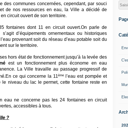
rtie des communes concernées, cependant, par souci
 et de nos ressources en eau, la Ville a décidé de
n circuit ouvert de son territoire.
Pag
5 fontaines dont 11 en circuit ouvert.On parle de
’il s’agit d’équipements ornementaux ou historiques
Caté
de l’eau provenant soit du réseau d’eau potable soit du
t sur le territoire.
Env
ises hors état de fonctionnement jusqu’à la levée des
C'e
ermé
est un fonctionnement plus économe en eau
anence. La Ville travaille au passage progressif de
Poli
ème
rmé.En ce qui concerne la 11
l’eau est pompée et
e le niveau du lac le permet, cette fontaine reste en
Mun
Ele
en eau ne concerne pas les 24 fontaines en circuit
vertes, accessibles à tous.
Arch
lle ?
20