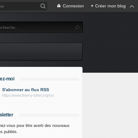
Connexion
+
Créer mon blog
ez-moi
S'abonner au flux RSS
https://www.thierry-billet.org/rss
letter
ez-vous pour être averti des nouveaux
es publiés.