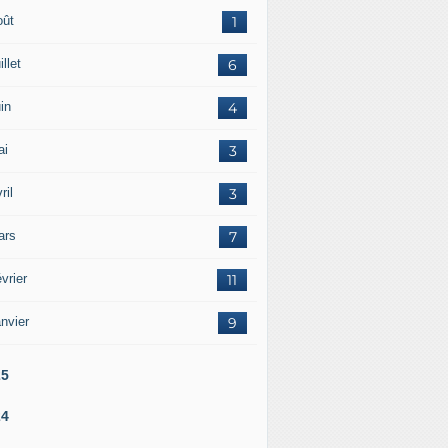
oût
1
illet
6
in
4
ai
3
ril
3
ars
7
vrier
11
nvier
9
25
24