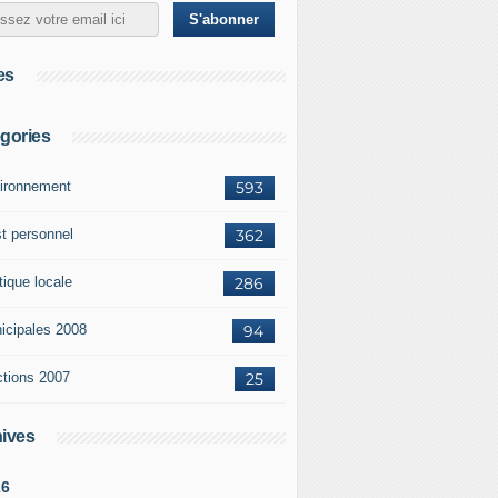
es
gories
ironnement
593
st personnel
362
tique locale
286
icipales 2008
94
ctions 2007
25
ives
26