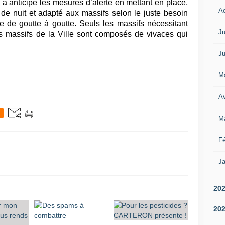
e a anticipé les mesures d’alerte en mettant en place,
A
e nuit et adapté aux massifs selon le juste besoin
 de goutte à goutte. Seuls les massifs nécessitant
Ju
s massifs de la Ville sont composés de vivaces qui
Ju
M
Av
M
Fé
Ja
20
20