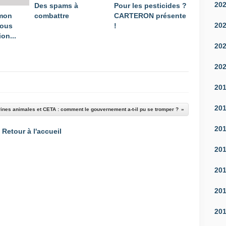
20
Des spams à
Pour les pesticides ?
 mon
combattre
CARTERON présente
20
vous
!
on...
20
20
20
20
rines animales et CETA : comment le gouvernement a-t-il pu se tromper ?
20
Retour à l'accueil
20
20
20
20