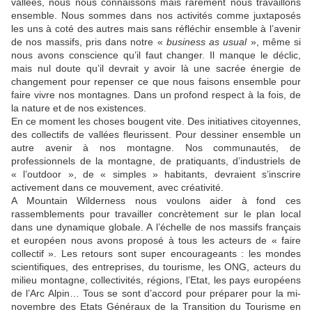
vallées, nous nous connaissons mais rarement nous travaillons
ensemble. Nous sommes dans nos activités comme juxtaposés
les uns à coté des autres mais sans réfléchir ensemble à l’avenir
de nos massifs, pris dans notre «
business as usual
», même si
nous avons conscience qu’il faut changer. Il manque le déclic,
mais nul doute qu’il devrait y avoir là une sacrée énergie de
changement pour repenser ce que nous faisons ensemble pour
faire vivre nos montagnes. Dans un profond respect à la fois, de
la nature et de nos existences.
En ce moment les choses bougent vite. Des initiatives citoyennes,
des collectifs de vallées fleurissent. Pour dessiner ensemble un
autre avenir à nos montagne. Nos communautés, de
professionnels de la montagne, de pratiquants, d’industriels de
« l’outdoor », de « simples » habitants, devraient s’inscrire
activement dans ce mouvement, avec créativité.
A Mountain Wilderness nous voulons aider à fond ces
rassemblements pour travailler concrètement sur le plan local
dans une dynamique globale. A l’échelle de nos massifs français
et européen nous avons proposé à tous les acteurs de « faire
collectif ». Les retours sont super encourageants : les mondes
scientifiques, des entreprises, du tourisme, les ONG, acteurs du
milieu montagne, collectivités, régions, l’Etat, les pays européens
de l’Arc Alpin… Tous se sont d’accord pour préparer pour la mi-
novembre des Etats Généraux de la Transition du Tourisme en