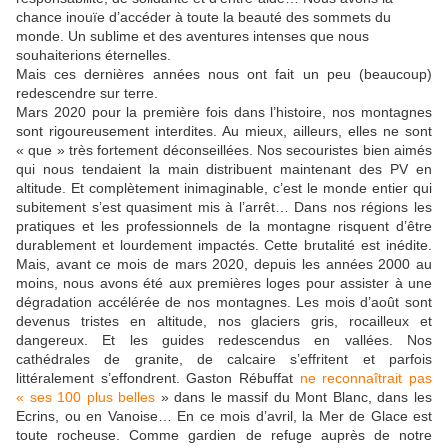
chance inouïe d’accéder à toute la beauté des sommets du
monde. Un sublime et des aventures intenses que nous
souhaiterions éternelles.
Mais ces dernières années nous ont fait un peu (beaucoup)
redescendre sur terre.
Mars 2020 pour la première fois dans l’histoire, nos montagnes
sont rigoureusement interdites. Au mieux, ailleurs, elles ne sont
« que » très fortement déconseillées. Nos secouristes bien aimés
qui nous tendaient la main distribuent maintenant des PV en
altitude. Et complètement inimaginable, c’est le monde entier qui
subitement s’est quasiment mis à l’arrêt… Dans nos régions les
pratiques et les professionnels de la montagne risquent d’être
durablement et lourdement impactés. Cette brutalité est inédite.
Mais, avant ce mois de mars 2020, depuis les années 2000 au
moins, nous avons été aux premières loges pour assister à une
dégradation accélérée de nos montagnes. Les mois d’août sont
devenus tristes en altitude, nos glaciers gris, rocailleux et
dangereux. Et les guides redescendus en vallées. Nos
cathédrales de granite, de calcaire s’effritent et parfois
littéralement s’effondrent. Gaston Rébuffat
ne reconnaîtrait pas
« ses 100 plus belles
» dans le massif du Mont Blanc, dans les
Ecrins, ou en Vanoise… En ce mois d’avril, la Mer de Glace est
toute rocheuse. Comme gardien de refuge auprès de notre