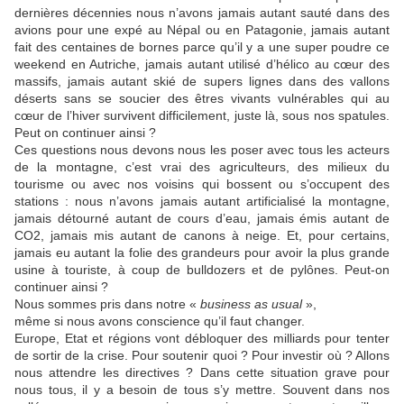
dernières décennies nous n’avons jamais autant sauté dans des
avions pour une expé au Népal ou en Patagonie, jamais autant
fait des centaines de bornes parce qu’il y a une super poudre ce
weekend en Autriche, jamais autant utilisé d’hélico au cœur des
massifs, jamais autant skié de supers lignes dans des vallons
déserts sans se soucier des êtres vivants vulnérables qui au
cœur de l’hiver survivent difficilement, juste là, sous nos spatules.
Peut on continuer ainsi ?
Ces questions nous devons nous les poser avec tous les acteurs
de la montagne, c’est vrai des agriculteurs, des milieux du
tourisme ou avec nos voisins qui bossent ou s’occupent des
stations : nous n’avons jamais autant artificialisé la montagne,
jamais détourné autant de cours d’eau, jamais émis autant de
CO2, jamais mis autant de canons à neige. Et, pour certains,
jamais eu autant la folie des grandeurs pour avoir la plus grande
usine à touriste, à coup de bulldozers et de pylônes. Peut-on
continuer ainsi ?
Nous sommes pris dans notre «
business as usual
»,
même si nous avons conscience qu’il faut changer.
Europe, Etat et régions vont débloquer des milliards pour tenter
de sortir de la crise. Pour soutenir quoi ? Pour investir où ? Allons
nous attendre les directives ? Dans cette situation grave pour
nous tous, il y a besoin de tous s’y mettre. Souvent dans nos