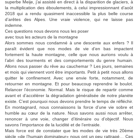
superbe Meije, j’ai assisté en direct à la disparition de glaciers, à
la multiplication des éboulements, à celui impressionnant d’août
2018 qui a rendu quasiment inaccessible la plus belle course
d’arêtes des Alpes. Une vraie violence, qui ne laisse pas
indemne.
Ces questions nous devons nous les poser
avec tous les acteurs de la montagne
Alors sommes nous condamné à une descente aux enfers ? Il
paraît évident que nos modes de vie d’en bas impactent
fortement la haute montagne, celle que nous aurions voulu à
l’abri des tourments et des comportements du genre humain.
Allons nous passer du rêve au cauchemar ? Les jours, semaines
et mois qui viennent vont être importants. Petit à petit nous allons
quitter le confinement. Avec une envie forte, notamment, de
retourner en montagne. Et pour beaucoup reprendre le boulot.
Relancer l’économie. Normal. Mais le risque de repartir comme
avant et d’accélérer la dégradation généralisée de notre planète
existe. C’est pourquoi nous devons prendre le temps de réfléchir.
En montagnard, nous connaissons la force d’une vie sobre et
humble au cœur de la nature. Nous savons aussi nous arrêter,
renoncer à une voie, changer d’itinéraire ou d’objectif. Nous
savons l’importance de la lucidité et de l’entraide.
Mais force est de constater que les modes de vie très 20ème
siècle «de l’humain dominateur» nous ont un peu rattrapé… Ces