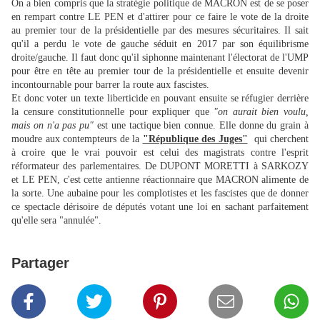
On a bien compris que la stratégie politique de MACRON est de se poser
en rempart contre LE PEN et d'attirer pour ce faire le vote de la droite
au premier tour de la présidentielle par des mesures sécuritaires. Il sait
qu'il a perdu le vote de gauche séduit en 2017 par son équilibrisme
droite/gauche. Il faut donc qu'il siphonne maintenant l'électorat de l'UMP
pour être en tête au premier tour de la présidentielle et ensuite devenir
incontournable pour barrer la route aux fascistes.
Et donc voter un texte liberticide en pouvant ensuite se réfugier derrière
la censure constitutionnelle pour expliquer que
"on aurait bien voulu,
mais on n'a pas pu"
est une tactique
bien connue. Elle donne du grain à
moudre aux contempteurs de la
"République des Juges"
qui cherchent
à croire que le vrai pouvoir est celui des magistrats contre l'esprit
réformateur des parlementaires. De DUPONT MORETTI à SARKOZY
et LE PEN, c'est cette antienne réactionnaire que MACRON alimente de
la sorte. Une aubaine pour les complotistes et les fascistes que de donner
ce spectacle dérisoire de députés votant une loi en sachant parfaitement
qu'elle sera "annulée".
Partager