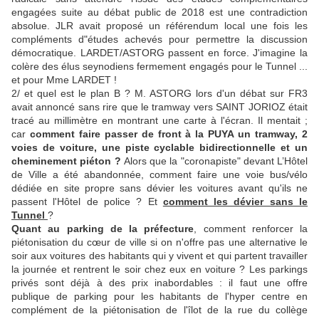
engagées suite au débat public de 2018 est une contradiction
absolue. JLR avait proposé un référendum local une fois les
compléments d"études achevés pour permettre la discussion
démocratique. LARDET/ASTORG passent en force. J'imagine la
colère des élus seynodiens fermement engagés pour le Tunnel ...
et pour Mme LARDET !
2/ et quel est le plan B ? M. ASTORG lors d'un débat sur FR3
avait annoncé sans rire que le tramway vers SAINT JORIOZ était
tracé au millimètre en montrant une carte à l'écran. Il mentait ;
car
comment faire passer de front à la PUYA un tramway, 2
voies de voiture, une piste cyclable bidirectionnelle et un
cheminement piéton ?
Alors que la "coronapiste" devant L’Hôtel
de Ville a été abandonnée, comment faire une voie bus/vélo
dédiée en site propre sans dévier les voitures avant qu'ils ne
passent l'Hôtel de police ? Et
comment les dévier sans le
Tunnel
?
Quant au parking de la préfecture
, comment renforcer la
piétonisation du cœur de ville si on n'offre pas une alternative le
soir aux voitures des habitants qui y vivent et qui partent travailler
la journée et rentrent le soir chez eux en voiture ? Les parkings
privés sont déjà à des prix inabordables : il faut une offre
publique de parking pour les habitants de l'hyper centre en
complément de la piétonisation de l'îlot de la rue du collège