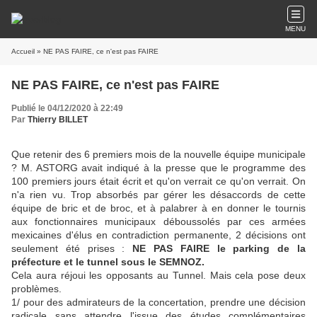
MENU
Accueil
» NE PAS FAIRE, ce n'est pas FAIRE
NE PAS FAIRE, ce n'est pas FAIRE
Publié le 04/12/2020 à 22:49
Par
Thierry BILLET
Que retenir des 6 premiers mois de la nouvelle équipe municipale
? M. ASTORG avait indiqué à la presse que le programme des
100 premiers jours était écrit et qu'on verrait ce qu'on verrait. On
n'a rien vu. Trop absorbés par gérer les désaccords de cette
équipe de bric et de broc, et à palabrer à en donner le tournis
aux fonctionnaires municipaux déboussolés par ces armées
mexicaines d'élus en contradiction permanente, 2 décisions ont
seulement été prises :
NE PAS FAIRE le parking de la
préfecture et le tunnel sous le SEMNOZ.
Cela aura réjoui les opposants au Tunnel. Mais cela pose deux
problèmes.
1/ pour des admirateurs de la concertation, prendre une décision
radicale sans attendre l'issue des études complémentaires