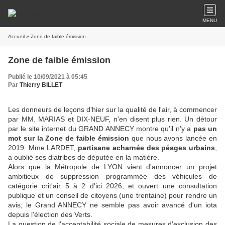
MENU
Accueil
» Zone de faible émission
Zone de faible émission
Publié le 10/09/2021 à 05:45
Par
Thierry BILLET
Les donneurs de leçons d'hier sur la qualité de l'air, à commencer
par MM. MARIAS et
DIX-NEUF, n'en disent plus rien. Un détour
par le site internet du GRAND ANNECY montre qu'il n'y a
pas un
mot sur la Zone de faible émission
que nous avons lancée en
2019. Mme LARDET,
partisane acharnée des péages urbains
,
a oublié ses diatribes de députée en la matière.
Alors que la Métropole de LYON vient d'annoncer un projet
ambitieux de suppression programmée des véhicules de
catégorie crit'air 5 à 2 d'ici 2026, et ouvert une consultation
publique et un conseil de citoyens (une trentaine) pour rendre un
avis; le Grand ANNECY ne semble pas avoir avancé d'un iota
depuis l'élection des Verts.
La question de l'acceptabilité sociale de mesures d'exclusion des