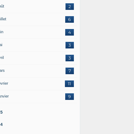
oût
2
illet
6
in
4
ai
3
ril
3
ars
7
vrier
11
nvier
9
25
24