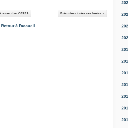
20
 et retour chez ORPEA
Exterminez toutes ces brutes
20
Retour à l'accueil
20
20
20
20
20
20
20
20
20