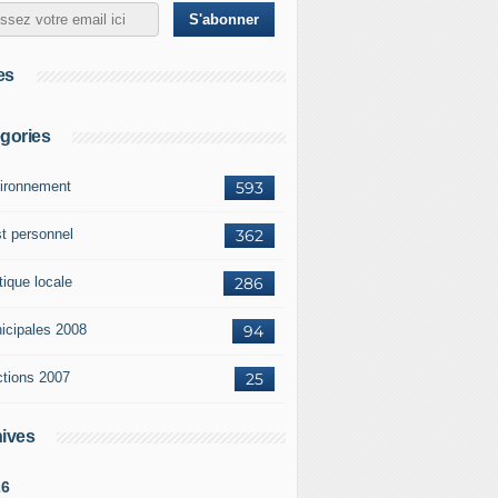
es
gories
ironnement
593
st personnel
362
tique locale
286
icipales 2008
94
ctions 2007
25
ives
26