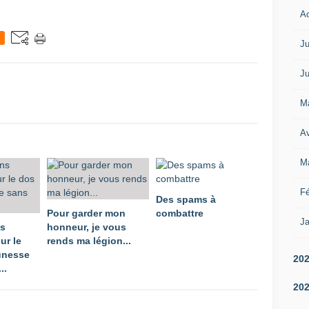
A
Ju
Ju
M
Av
M
Fé
Des spams à
Pour garder mon
combattre
Ja
ns
honneur, je vous
ur le
rends ma légion...
unesse
20
..
20