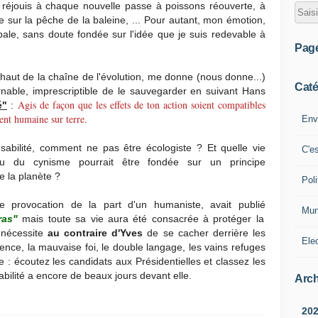
éjouis à chaque nouvelle passe à poissons réouverte, à
 sur la pêche de la baleine, ... Pour autant, mon émotion,
bale, sans doute fondée sur l'idée que je suis redevable à
Pag
haut de la chaîne de l'évolution, me donne (nous donne...)
Caté
rnable, imprescriptible de le sauvegarder en suivant Hans
Agis de façon que les effets de ton action soient compatibles
é"
:
nt humaine sur terre.
Env
nsabilité, comment ne pas être écologiste ? Et quelle vie
C'e
u du cynisme pourrait être fondée sur un principe
de la planète ?
Poli
provocation de la part d'un humaniste, avait publié
Mun
ras"
mais toute sa vie aura été consacrée à protéger la
é nécessite
au contraire d'Yves
de se cacher derrière les
Ele
ence, la mauvaise foi, le double langage, les vains refuges
 : écoutez les candidats aux Présidentielles et classez les
sabilité a encore de beaux jours devant elle.
Arch
20