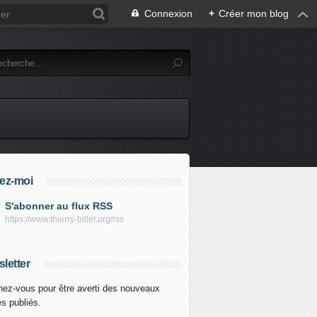
Connexion
+
Créer mon blog
ez-moi
S'abonner au flux RSS
https://www.thierry-billet.org/rss
letter
ez-vous pour être averti des nouveaux
es publiés.