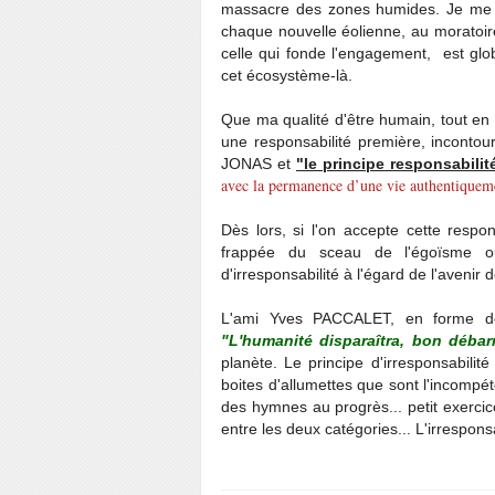
massacre des zones humides. Je me r
chaque nouvelle éolienne, au moratoire
celle qui fonde l'engagement, est glo
cet écosystème-là.
Que ma qualité d'être humain, tout en 
une responsabilité première, incontou
JONAS et
"le principe responsabilit
avec la permanence d’une vie authentiqueme
Dès lors, si l'on accepte cette respo
frappée du sceau de l'égoïsme o
d'irresponsabilité à l'égard de l'avenir 
L'ami Yves PACCALET, en forme de 
"L'humanité disparaîtra, bon débar
planète. Le principe d'irresponsabilit
boites d'allumettes que sont l'incompét
des hymnes au progrès... petit exercice
entre les deux catégories... L'irrespon