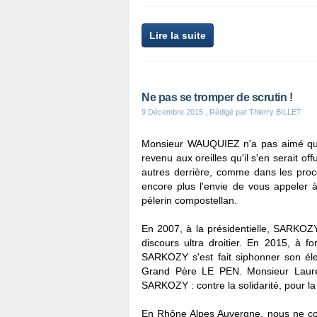
Lire la suite
Ne pas se tromper de scrutin !
9 Décembre 2015
, Rédigé par Thierry BILLET
Monsieur WAUQUIEZ n'a pas aimé que
revenu aux oreilles qu'il s'en serait off
autres derrière, comme dans les proc
encore plus l'envie de vous appeler
pélerin compostellan.
En 2007, à la présidentielle, SARKOZY
discours ultra droitier. En 2015, à 
SARKOZY s'est fait siphonner son élec
Grand Père LE PEN. Monsieur Laure
SARKOZY : contre la solidarité, pour la 
En Rhône Alpes Auvergne, nous ne cou