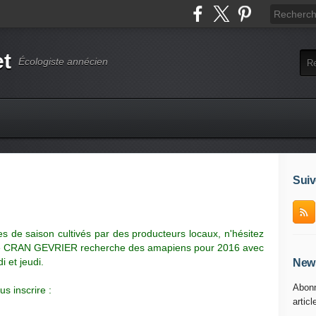
et
Écologiste annécien
Suiv
de saison cultivés par des producteurs locaux, n'hésitez
 de CRAN GEVRIER recherche des amapiens pour 2016 avec
 et jeudi.
News
Abonn
us inscrire :
articl