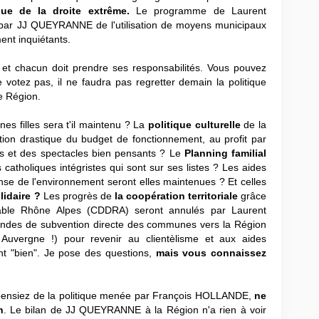
ue de la droite extrême.
Le programme de Laurent
r JJ QUEYRANNE de l'utilisation de moyens municipaux
ment inquiétants.
e
et chacun doit prendre ses responsabilités. Vous pouvez
 votez pas, il ne faudra pas regretter demain la politique
e Région.
nes filles sera t'il maintenu ? La
politique culturelle
de la
uction drastique du budget de fonctionnement, au profit par
 et des spectacles bien pensants ? Le
Planning familial
es catholiques intégristes qui sont sur ses listes ? Les aides
se de l'environnement seront elles maintenues ? Et celles
lidaire ?
Les progrès de
la coopération territoriale
grâce
able Rhône Alpes (CDDRA) seront annulés par Laurent
andes de subvention directe des communes vers la Région
vergne !) pour revenir au clientèlisme et aux aides
 "bien". Je pose des questions,
mais vous connaissez
 pensiez de la politique menée par François HOLLANDE,
ne
n
. Le bilan de JJ QUEYRANNE à la Région n'a rien à voir