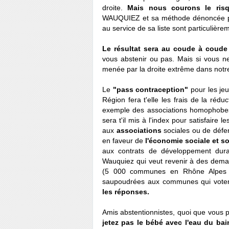
droite.
Mais nous courons le risq
WAUQUIEZ et sa méthode dénoncée pa
au service de sa liste sont particulière
Le résultat sera au coude à coud
vous abstenir ou pas. Mais si vous ne
menée par la droite extrême dans notr
Le
"pass contraception"
pour les jeu
Région fera t'elle les frais de la réd
exemple des associations homophobes
sera t'il mis à l'index pour satisfaire l
aux
associations
sociales ou de défen
en faveur de
l'économie sociale et so
aux contrats de développement dur
Wauquiez qui veut revenir à des dem
(5 000 communes en Rhône Alpes Au
saupoudrées aux communes qui votent
les réponses.
Amis abstentionnistes, quoi que vous
jetez pas le bébé avec l'eau du bai