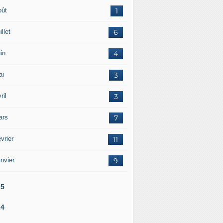
oût
1
illet
6
in
4
ai
3
ril
3
ars
7
vrier
11
nvier
9
25
24