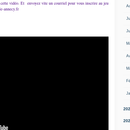
à cette vidéo. Et
envoyez vite un courriel pour vous inscrire au jeu
A
le-annecy.fr
Ju
Ju
M
Av
M
Fé
Ja
20
20