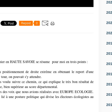
20
20
20
Repost
0
20
20
20
 d'hier en HAUTE SAVOIE se résume pour moi en trois points :
20
positionnement de droite extrême en obtenant le report d'une
20
 tour, on pouvait s'y attendre.
 voulu suivre ce chemin, ce qui explique le très bon résultat de
20
 bien supérieur au score départemental.
ers des voix que nous avions réalisées avec EUROPE ECOLOGIE.
20
ié à une posture politique qui divise les électeurs écologistes au
20