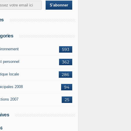
es
gories
ironnement
593
st personnel
362
tique locale
286
icipales 2008
94
ctions 2007
25
ives
26