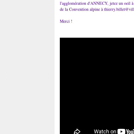
l'agglomération d'ANNECY,
jetez un oeil 
de la Convention alpine à thierry.billet@vil
Merci !