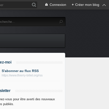
Connexion
+
Créer mon blog
ez-moi
S'abonner au flux RSS
https://www.thierry-billet.org/rss
letter
ez-vous pour être averti des nouveaux
es publiés.