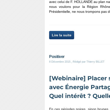
avec celui de F. HOLLANDE au plan nat
nous voulons pour la Région Rhône
Présidentielle, ne nous trompons pas de
Lire la suite
Positiver
8 Décembre 2015
, Rédigé par Thierry BILLET
[Webinaire] Placer
avec Énergie Partag
Quel intérêt ? Quel
En ces périodes noires, sinon brunes,