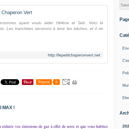
t Chaperon Vert
Pag
sonnes ayant voulu aider Hélène et Seb. Voici la
ts. Les tranchées servirons à tenir les bâches, et il ne
Caté
Env
http://lepetitchaperonvert.net
C'e
Poli
Repost
0
Mun
Ele
00 MAX !
Arch
réduire vos émissions de gaz à effet de serre et que vous habitez
20