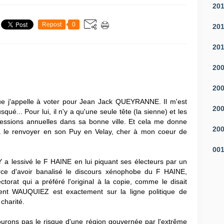
20
Repost
0
20
20
20
20
 j'appelle à voter pour Jean Jack QUEYRANNE. Il m'est
20
usqué... Pour lui, il n'y a qu'une seule tête (la sienne) et les
essions annuelles dans sa bonne ville. Et cela me donne
20
 à le renvoyer en son Puy en Velay, cher à mon coeur de
00
 a lessivé le F HAINE en lui piquant ses électeurs par un
force d'avoir banalisé le discours xénophobe du F HAINE,
torat qui a préféré l'original à la copie, comme le disait
nt WAUQUIEZ est exactement sur la ligne politique de
charité.
rons pas le risque d'une région gouvernée par l'extrême