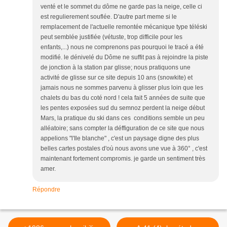
venté et le sommet du dôme ne garde pas la neige, celle ci
est regulierement souflée. D'autre part meme si le
remplacement de l'actuelle remontée mécanique type téléski
peut semblée justifiée (vétuste, trop difficile pour les
enfants,...) nous ne comprenons pas pourquoi le tracé a été
modifié. le dénivelé du Dôme ne suffit pas à rejoindre la piste
de jonction à la station par glisse; nous pratiquons une
activité de glisse sur ce site depuis 10 ans (snowkite) et
jamais nous ne sommes parvenu à glisser plus loin que les
chalets du bas du coté nord ! cela fait 5 années de suite que
les pentes exposées sud du semnoz perdent la neige début
Mars, la pratique du ski dans ces conditions semble un peu
alléatoire; sans compter la déffiguration de ce site que nous
appelions "l'Ile blanche" , c'est un paysage digne des plus
belles cartes postales d'où nous avons une vue à 360° , c'est
maintenant fortement compromis. je garde un sentiment très
amer.
Répondre