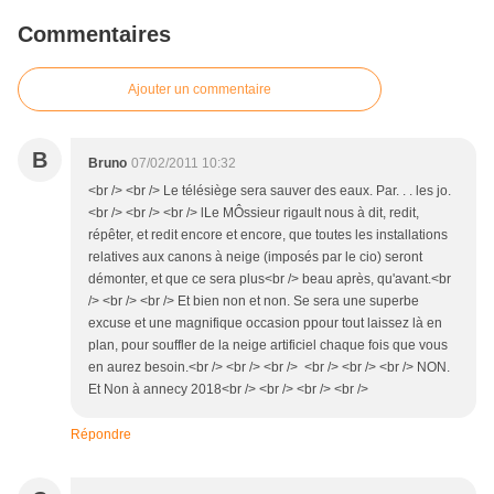
Commentaires
Ajouter un commentaire
B
Bruno
07/02/2011 10:32
<br /> <br /> Le télésiège sera sauver des eaux. Par. . . les jo.
<br /> <br /> <br /> lLe MÔssieur rigault nous à dit, redit,
répêter, et redit encore et encore, que toutes les installations
relatives aux canons à neige (imposés par le cio) seront
démonter, et que ce sera plus<br /> beau après, qu'avant.<br
/> <br /> <br /> Et bien non et non. Se sera une superbe
excuse et une magnifique occasion ppour tout laissez là en
plan, pour souffler de la neige artificiel chaque fois que vous
en aurez besoin.<br /> <br /> <br /> <br /> <br /> <br /> NON.
Et Non à annecy 2018<br /> <br /> <br /> <br />
Répondre