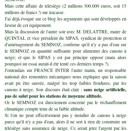
Mais cette affaire de télésiège (2 millions 300.000 euros, soit 15
millions de francs !) me tracasse.
J'ai déjà évoqué sur ce blog les arguments qui sont développés en
faveur de cet équipement.
Mais la discussion de l'autre soir avec M. DELATTRE, maire de
QUINTAL et vice président du SIPAS, syndicat de protection et
d'aménagement du SEMNOZ, confirme qu'il n'y a pas d'eau sur
le SEMNOZ en quantité suffisante pour alimenter des canons à
neige; et que le SIPAS y est par principe opposé (mais alors
pourquoi un essai aurait-il été tenté ces derniers temps ?).
J'entendais sur FRANCE INTER l'autre matin, un responsable
national des remontées mécaniques nous expliquer que la saison
avait pu être sauvée, malgré les trop faibles froidures, par les
sans neige artificielle,
canons à neige. Son discours était clair :
pas de salut pour les stations de moyenne altitude.
Or le SEMNOZ est directement concerné par le réchauffement
climatique compte tenu de sa faible altitude.
Si l'on ne peut effectivement pas y installer de canons à neige
parce qu'il n'y a pas d'eau, alors il ne sert à rien de construire un
télésiège sans assurance de neige. Ce serait jeter l'argent par les