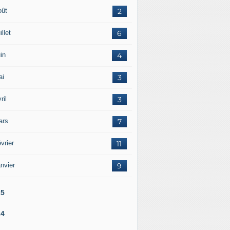
oût
2
illet
6
in
4
ai
3
ril
3
ars
7
vrier
11
nvier
9
25
24