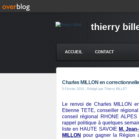
thierry bill
ACCUEIL
CONTACT
Charles MILLON en correctionnell
5 Février 2010
, Rédigé par Thierry BILLET
Le renvoi de Charles MILLON en 
Etienne TETE, conseiller régional
conseil régional RHONE ALPES 
rappel politique
à quelques semain
liste en HAUTE SAVOIE
M. Jean-
MILLON
pour gagner la Région 