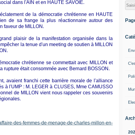
r social dans l'AIN et en HAUTE SAVOIE.
l'éclatement de la démocratie chrétienne en HAUTE
Pag
en de sa frange la plus réactionnaire autour des
 faveur de MILLON.
Caté
and plaisir de la manifestation organisée dans la
empêcher la tenue d'un meeting de soutien à MILLON
SON.
Env
 démocratie chrétienne se commettait avec MILLON et
C'e
, la rupture était consommée avec Bernard BOSSON.
Poli
, avaient franchi cette barrière morale de l'alliance
assés à l'UMP : M. LEGER à CLUSES, Mme CAMUSSO
Mun
ionnel de MILLON vient nous rappeler ces souvenirs
égionales.
Ele
Arch
affaire-des-femmes-de-menage-de-charles-millon-en-
20