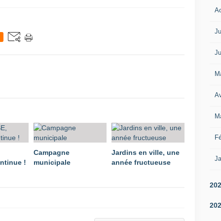
A
Ju
Ju
M
Av
M
Fé
Campagne
Jardins en ville, une
Ja
ntinue !
municipale
année fructueuse
20
20