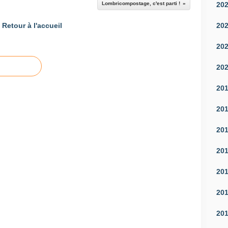
20
Lombricompostage, c'est parti !
20
Retour à l'accueil
20
20
20
20
20
20
20
20
20