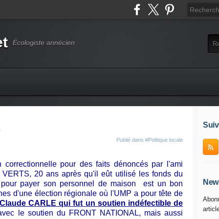
et
Écologiste annécien
Suiv
e
Publié dans
#Politique locale
correctionnelle pour des faits dénoncés par l'ami
 VERTS, 20 ans après qu'il eût utilisé les fonds du
News
pour payer son personnel de maison
est un bon
es d'une élection régionale où l'UMP a pour tête de
Abonn
Claude CARLE qui fut un soutien indéfectible de
articl
avec le soutien du FRONT NATIONAL, mais aussi