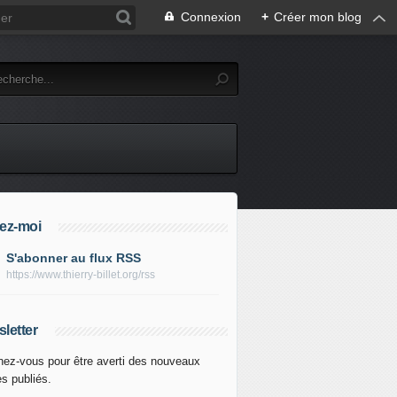
Connexion
+
Créer mon blog
ez-moi
S'abonner au flux RSS
https://www.thierry-billet.org/rss
letter
ez-vous pour être averti des nouveaux
es publiés.