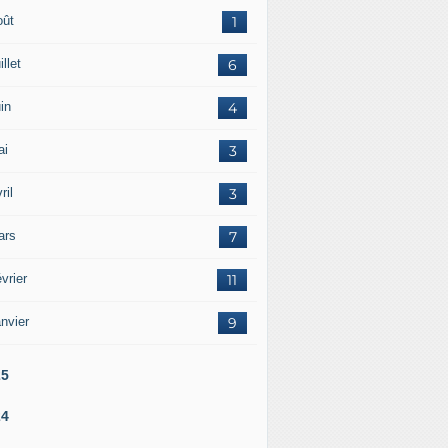
oût
1
illet
6
in
4
ai
3
ril
3
ars
7
vrier
11
nvier
9
25
24