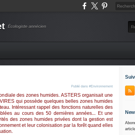
et
Écologiste annécien
Suiv
Publié dans
#Environnement
 mondiale des zones humides. ASTERS organisait une
 EVIRES qui possède quelques belles zones humides
u. Intéressant rappel des fonctions naturelles des
News
blées au cours des 50 dernières années... Et une
tivités des zones humides privées dont la gestion est
Abonn
onnement et leur colonisation par la forêt quand elles
articl
sation.