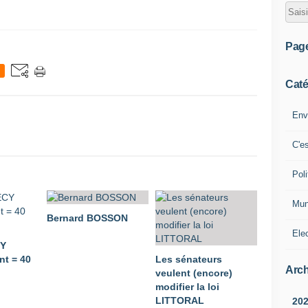
Pag
Caté
Env
C'e
Poli
Mun
Bernard BOSSON
Ele
CY
t = 40
Les sénateurs
Arch
veulent (encore)
modifier la loi
LITTORAL
20