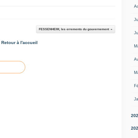
A
Ju
FESSENHEIM, les errements du gouvernement
Ju
Retour à l'accueil
M
Av
M
Fé
Ja
20
20