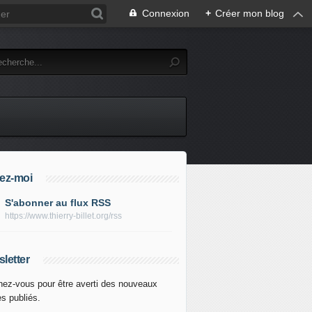
Connexion
+
Créer mon blog
ez-moi
S'abonner au flux RSS
https://www.thierry-billet.org/rss
letter
ez-vous pour être averti des nouveaux
es publiés.