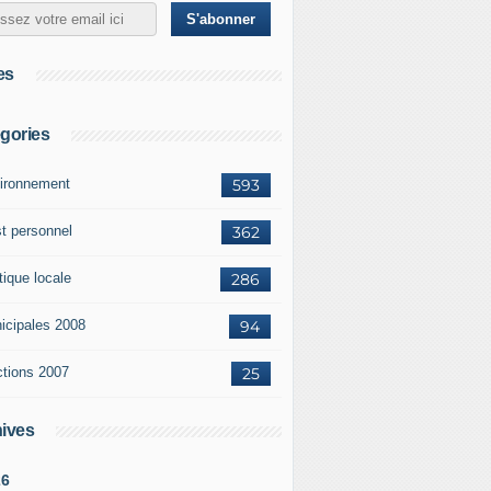
es
gories
ironnement
593
st personnel
362
tique locale
286
icipales 2008
94
ctions 2007
25
ives
26