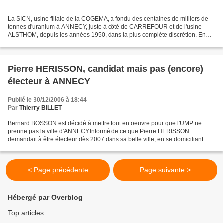
La SICN, usine filiale de la COGEMA, a fondu des centaines de milliers de
tonnes d'uranium à ANNECY, juste à côté de CARREFOUR et de l'usine
ALSTHOM, depuis les années 1950, dans la plus complète discrétion. En
1990, c'est là que fut usiné l'uranium appauvri...
Pierre HERISSON, candidat mais pas (encore)
électeur à ANNECY
Publié le 30/12/2006 à 18:44
Par
Thierry BILLET
Bernard BOSSON est décidé à mettre tout en oeuvre pour que l'UMP ne
prenne pas la ville d'ANNECY.Informé de ce que Pierre HERISSON
demandait à être électeur dès 2007 dans sa belle ville, en se domiciliant
dans sa permanence électorale; BOSSON a saisi...
< Page précédente
Page suivante >
Hébergé par Overblog
Top articles