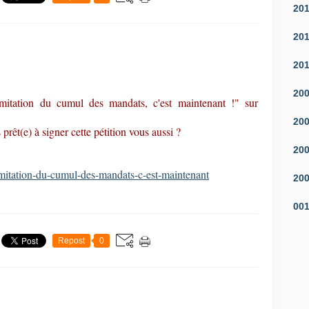
20
20
20
20
imitation du cumul des mandats, c'est maintenant !" sur
20
prêt(e) à signer cette pétition vous aussi ?
20
limitation-du-cumul-des-mandats-c-est-maintenant
20
00
Repost
0