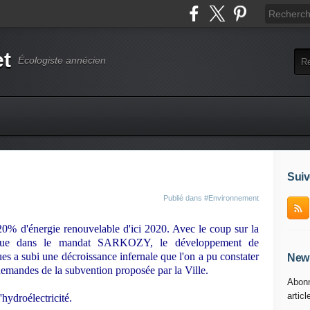
et
Écologiste annécien
Suiv
Publié dans
#Environnement
x 20% d'énergie renouvelable d'ici 2020. Avec le coup sur la
taïque dans le mandat SARKOZY, le développement de
ues a subi une décroissance infernale que l'on a pu constater
News
mandes de la subvention proposée par la Ville.
Abonn
articl
'hydroélectricité.