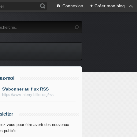
Connexion
+
Créer mon blog
ez-moi
S'abonner au flux RSS
https://www.thierry-billet.org/rss
letter
ez-vous pour être averti des nouveaux
es publiés.