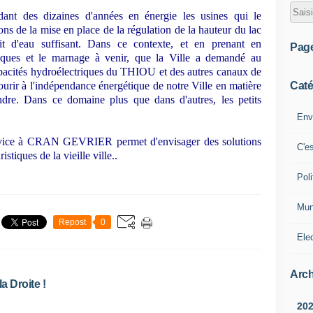
nt des dizaines d'années en énergie les usines qui le
sons de la mise en place de la régulation de la hauteur du lac
it d'eau suffisant. Dans ce contexte, et en prenant en
Pag
tiques et le marnage à venir, que la Ville a demandé au
acités hydroélectriques du THIOU et des autres canaux de
Caté
courir à l'indépendance énergétique de notre Ville en matière
ndre. Dans ce domaine plus que dans d'autres, les petits
Env
ervice à CRAN GEVRIER permet d'envisager des solutions
C'e
istiques de la vieille ville..
Poli
Mun
Repost
0
Ele
Arch
a Droite !
20