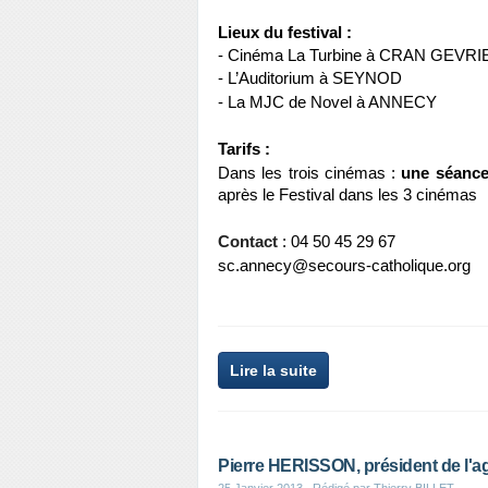
Lieux du festival :
- Cinéma La Turbine à CRAN GEVR
- L’Auditorium à SEYNOD
- La MJC de Novel à ANNECY
Tarifs :
Dans les trois cinémas :
une séanc
après le Festival dans les 3 cinémas
Contact
: 04 50 45 29 67
sc.annecy@secours-catholique.org
Lire la suite
Pierre HERISSON, président de l'a
25 Janvier 2013
, Rédigé par Thierry BILLET