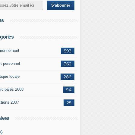
es
gories
ironnement
593
st personnel
362
tique locale
286
icipales 2008
94
ctions 2007
25
ives
26