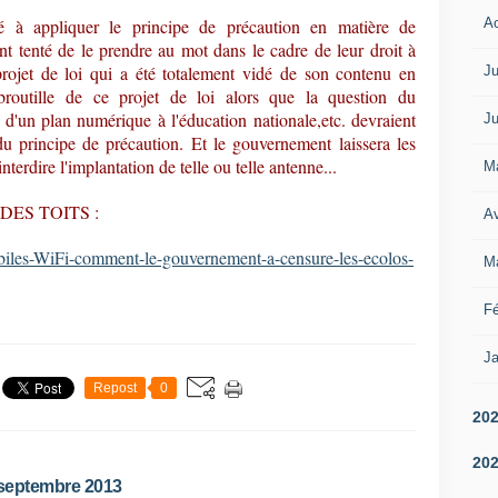
A
à appliquer le principe de précaution en matière de
nt tenté de le prendre au mot dans le cadre de leur droit à
 projet de loi qui a été totalement vidé de son contenu en
Ju
routille de ce projet de loi alors que la question du
d'un plan numérique à l'éducation nationale,etc. devraient
Ju
du principe de précaution. Et le gouvernement laissera les
nterdire l'implantation de telle ou telle antenne...
M
IN DES TOITS :
Av
les-WiFi-comment-le-gouvernement-a-censure-les-ecolos-
M
Fé
Ja
Repost
0
20
20
 septembre 2013