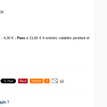
IER
e
: 4,30 € ;
Pass
à 21,60 € 6 entrées valables pendant et
Repost
0
gglo ?