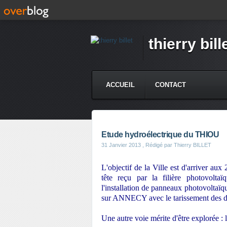
thierry bill
ACCUEIL
CONTACT
Etude hydroélectrique du THIOU
31 Janvier 2013
, Rédigé par Thierry BILLET
L'objectif de la Ville est d'arriver au
tête reçu par la filière photovol
l'installation de panneaux photovoltaïq
sur ANNECY avec le tarissement des de
Une autre voie mérite d'être explorée : l