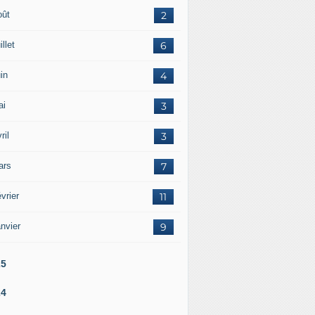
oût
2
illet
6
in
4
ai
3
ril
3
ars
7
vrier
11
nvier
9
25
24