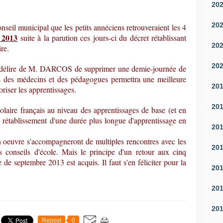
20
20
nseil municipal que les petits annéciens retrouveraient les 4
e 2013
suite à la parution ces jours-ci du décret rétablissant
20
re.
20
e délire de M. DARCOS de supprimer une demie-journée de
 des médecins et des pédagogues permettra une meilleure
20
riser les apprentissages.
20
olaire français au niveau des apprentissages de base (et en
ce rétablissement d'une durée plus longue d'apprentissage en
20
n oeuvre s'accompagneront de multiples rencontres avec les
20
es conseils d'école. Mais le principe d'un retour aux cinq
 de septembre 2013 est acquis. Il faut s'en féliciter pour la
20
20
20
Repost
0