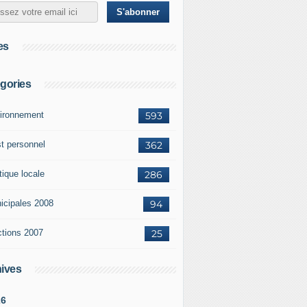
es
gories
ironnement
593
st personnel
362
tique locale
286
icipales 2008
94
ctions 2007
25
ives
26