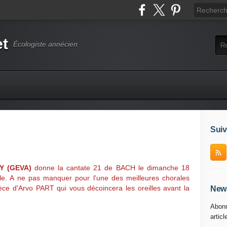
et
Écologiste annécien
Suiv
Y (GEVA)
donne la cantate 21 de BACH le dimanche 18
e. A ne pas manquer pour l'une des meilleures chorales
èce d'Arvo
PART qui vous décoincera les oreilles avant la
News
Abonn
articl