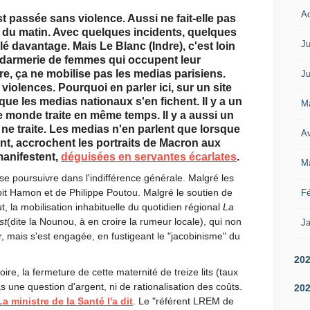
A
 passée sans violence. Aussi ne fait-elle pas
o du matin. Avec quelques incidents, quelques
Ju
lé davantage. Mais Le Blanc (Indre), c'est loin
endarmerie de femmes qui occupent leur
e, ça ne mobilise pas les medias parisiens.
Ju
 violences. Pourquoi en parler ici, sur un site
e les medias nationaux s'en fichent. Il y a un
M
e monde traite en même temps. Il y a aussi un
ne traite. Les medias n'en parlent que lorsque
Av
t, accrochent les portraits de Macron aux
manifestent,
déguisées en servantes écarlates
.
M
e poursuivre dans l'indifférence générale. Malgré les
oit Hamon et de Philippe Poutou. Malgré le soutien de
Fé
 la mobilisation inhabituelle du quotidien régional
La
st
(dite la Nounou, à en croire la rumeur locale), qui non
Ja
our, mais s'est engagée, en fustigeant le "jacobinisme" du
20
ire, la fermeture de cette maternité de treize lits (taux
 une question d'argent, ni de rationalisation des coûts.
20
La ministre de la Santé l'a dit
. Le "référent LREM de