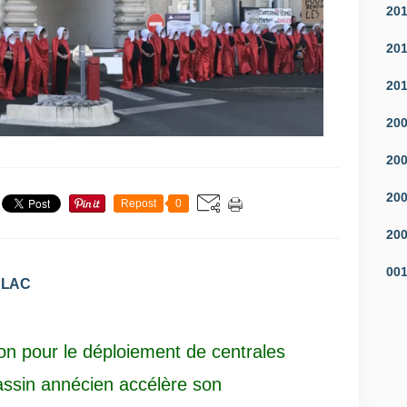
20
20
20
20
20
20
Repost
0
20
00
 LAC
ion pour le déploiement de centrales
bassin annécien accélère son