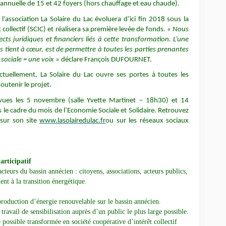
nnuelle de 15 et 42 foyers (hors chauffage et eau chaude).
’association La Solaire du Lac évoluera d’ici fin 2018 sous la
collectif (SCIC) et réalisera sa première levée de fonds
. « Nous
cts juridiques et financiers liés à cette transformation. L’une
us tient à cœur, est de permettre à toutes les parties prenantes
 sociale = une voix »
déclare François DUFOURNET.
tuellement, La Solaire du Lac ouvre ses portes à toutes les
outenir le projet.
vues les 5 novembre (salle Yvette Martinet – 18h30) et 14
le cadre du mois de l’Economie Sociale et Solidaire. Retrouvez
 sur son site
www.lasolairedulac.fr
ou sur les réseaux sociaux
articipatif
cteurs du bassin annécien : citoyens, associations, acteurs publics,
ent à la transition énergétique.
 production d’énergie renouvelable sur le bassin annécien.
ravail de sensibilisation auprès d’un public le plus large possible.
 possible transformée en société coopérative d’intérêt collectif