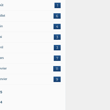
oût
1
illet
6
in
4
ai
3
ril
3
ars
7
vrier
11
nvier
9
25
24