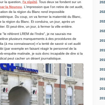
ur la question,
l'a répété
. Tous deux se fondent sur un
20
 par la Nounou
. L'impression que l'on retire de cet audit,
20
fication de la région du Blanc rend impossible
bstétrique. Du coup, on va fermer la maternité du Blanc,
20
de la région du Blanc. Et conduira, un jour, après un
ier. Et peut-être, un jour, à fermer la ville entière.
20
ue "le référent LREM de l'Indre", je ne saurais me
i relève plusieurs manquements à des procédures de
20
ia (à ma connaissance) n'a tenté de savoir si cet audit
 alibi (par exemple en faisant réagir le personnel de la
20
b-enquête matinale, je suis donc incapable de dire si la
dical peut cacher un désert journalistique.
20
20
20
20
20