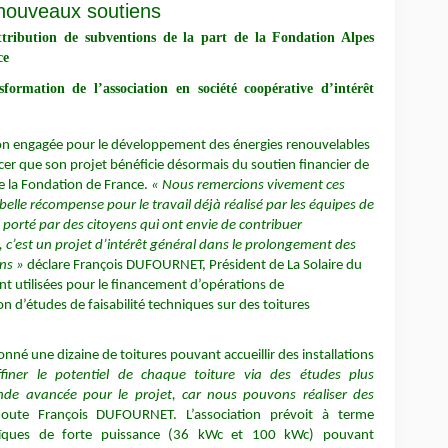
nouveaux soutiens
ttribution de subventions de la part de la Fondation Alpes
ce
ormation de l’association en société coopérative d’intérêt
ion engagée pour le développement des énergies renouvelables
ncer que son projet bénéficie désormais du soutien financier de
de la Fondation de France.
« Nous remercions vivement ces
belle récompense pour le travail déjà réalisé par les équipes de
t porté par des citoyens qui ont envie de contribuer
 c’est un projet d’intérêt général dans le prolongement des
ns »
déclare François DUFOURNET, Président de La Solaire du
t utilisées pour le financement d’opérations de
n d’études de faisabilité techniques sur des toitures
ionné une dizaine de toitures pouvant accueillir des installations
finer le potentiel de chaque toiture via des études plus
nde avancée pour le projet, car nous pouvons réaliser des
oute François DUFOURNET. L’association prévoit à terme
oltaïques de forte puissance (36 kWc et 100 kWc) pouvant