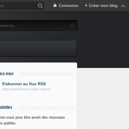
Connexion
+
Créer mon blog
ez-moi
S'abonner au flux RSS
https://www.thierry-billet.org/rss
letter
ez-vous pour être averti des nouveaux
es publiés.