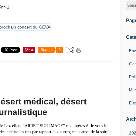
?nr=1
Pag
Caté
Repost
0
Env
C'e
Poli
Mun
désert médical, désert
Ele
urnalistique
Arch
 l'excellent "ARRET SUR IMAGE" m'a intéressé. Je vous le
des médias les uns par rapport aux autres; mais aussi de la spirale
20