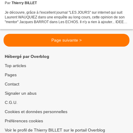
Par
Thierry BILLET
Je découvre, grâce à l'excellent journal "LES JOURS" sur internet qui suit
Laurent WAUQUIEZ dans une enquête au long cours, cette opinion de son
"mentor" Jacques BARROT dans Les ECHOS. Il n'y a rien à ajouter... IDEES
& DEBATS // OPINIONS L'Europe mérite...
Page suivante >
Hébergé par Overblog
Top articles
Pages
Contact
Signaler un abus
C.G.U.
Cookies et données personnelles
Préférences cookies
Voir le profil de Thierry BILLET sur le portail Overblog