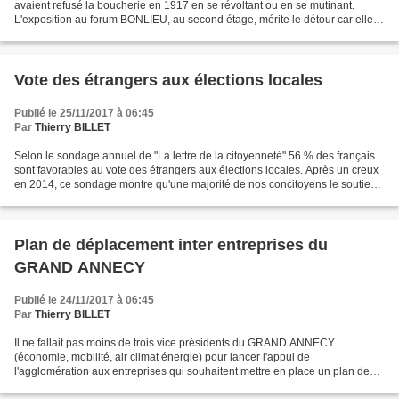
avaient refusé la boucherie en 1917 en se révoltant ou en se mutinant.
L'exposition au forum BONLIEU, au second étage, mérite le détour car elle
montre que tel n'a pas été le cas....
Vote des étrangers aux élections locales
Publié le 25/11/2017 à 06:45
Par
Thierry BILLET
Selon le sondage annuel de "La lettre de la citoyenneté" 56 % des français
sont favorables au vote des étrangers aux élections locales. Après un creux
en 2014, ce sondage montre qu'une majorité de nos concitoyens le soutient;
en progression constante......
Plan de déplacement inter entreprises du
GRAND ANNECY
Publié le 24/11/2017 à 06:45
Par
Thierry BILLET
Il ne fallait pas moins de trois vice présidents du GRAND ANNECY
(économie, mobilité, air climat énergie) pour lancer l'appui de
l'agglomération aux entreprises qui souhaitent mettre en place un plan de
déplacements de leurs salariés, rester toute la...