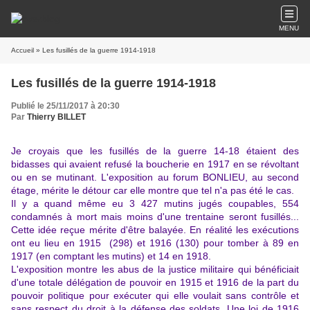
MENU
Accueil
» Les fusillés de la guerre 1914-1918
Les fusillés de la guerre 1914-1918
Publié le 25/11/2017 à 20:30
Par
Thierry BILLET
Je croyais que les fusillés de la guerre 14-18 étaient des
bidasses qui avaient refusé la boucherie en 1917 en se révoltant
ou en se mutinant. L'exposition au forum BONLIEU, au second
étage, mérite le détour car elle montre que tel n'a pas été le cas.
Il y a quand même eu 3 427 mutins jugés coupables, 554
condamnés à mort mais moins d'une trentaine seront fusillés...
Cette idée reçue mérite d'être balayée. En réalité les exécutions
ont eu lieu en 1915 (298) et 1916 (130) pour tomber à 89 en
1917 (en comptant les mutins) et 14 en 1918.
L'exposition montre les abus de la justice militaire qui bénéficiait
d'une totale délégation de pouvoir en 1915 et 1916 de la part du
pouvoir politique pour exécuter qui elle voulait sans contrôle et
sans respect du droit à la défense des soldats. Une loi de 1916