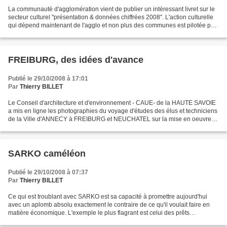
La communauté d'agglomération vient de publier un intéressant livret sur le
secteur culturel "présentation & données chiffrées 2008". L'action culturelle
qui dépend maintenant de l'agglo et non plus des communes est pilotée par
Marie Noëlle PROVENT et...
FREIBURG, des idées d'avance
Publié le 29/10/2008 à 17:01
Par
Thierry BILLET
Le Conseil d'architecture et d'environnement - CAUE- de la HAUTE SAVOIE
a mis en ligne les photographies du voyage d'études des élus et techniciens
de la Ville d'ANNECY à FREIBURG et NEUCHATEL sur la mise en oeuvre
des écoquartiers. Vous trouverez ces...
SARKO caméléon
Publié le 29/10/2008 à 07:37
Par
Thierry BILLET
Ce qui est troublant avec SARKO est sa capacité à promettre aujourd'hui
avec un aplomb absolu exactement le contraire de ce qu'il voulait faire en
matière économique. L'exemple le plus flagrant est celui des prêts
hypothécaires qu'il voulait nous refiler...