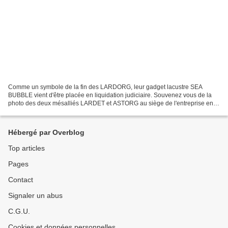
Comme un symbole de la fin des LARDORG, leur gadget lacustre SEA
BUBBLE vient d'être placée en liquidation judiciaire. Souvenez vous de la
photo des deux mésalliés LARDET et ASTORG au siège de l'entreprise en
2020 tous sourires, on allait voir ce qu'on...
Hébergé par Overblog
Top articles
Pages
Contact
Signaler un abus
C.G.U.
Cookies et données personnelles