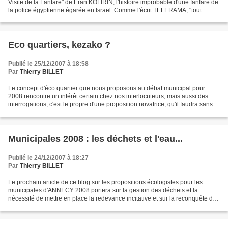
Visite de la Fanfare" de Eran KOLIRIN, l'histoire improbable d'une fanfare de
la police égyptienne égarée en Israël. Comme l'écrit TELERAMA, "tout
repose sur un art du minimalisme...
Eco quartiers, kezako ?
Publié le 25/12/2007 à 18:58
Par
Thierry BILLET
Le concept d'éco quartier que nous proposons au débat municipal pour
2008 rencontre un intérêt certain chez nos interlocuteurs, mais aussi des
interrogations; c'est le propre d'une proposition novatrice, qu'il faudra sans
aucun doute appliquer au site...
Municipales 2008 : les déchets et l'eau...
Publié le 24/12/2007 à 18:27
Par
Thierry BILLET
Le prochain article de ce blog sur les propositions écologistes pour les
municipales d'ANNECY 2008 portera sur la gestion des déchets et la
nécessité de mettre en place la redevance incitative et sur la reconquête de
la qualité de l'eau qui est loin d'être...