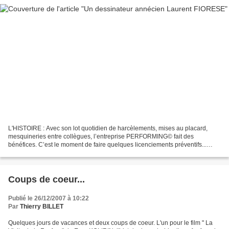
L'HISTOIRE : Avec son lot quotidien de harcèlements, mises au placard,
mesquineries entre collègues, l’entreprise PERFORMING© fait des
bénéfices. C’est le moment de faire quelques licenciements préventifs...
Lorsque des fonds de pensions américains achètent...
Coups de coeur...
Publié le 26/12/2007 à 10:22
Par
Thierry BILLET
Quelques jours de vacances et deux coups de coeur. L'un pour le film " La