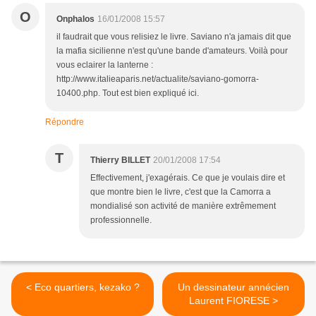
O
Onphalos
16/01/2008 15:57
il faudrait que vous relisiez le livre. Saviano n'a jamais dit que
la mafia sicilienne n'est qu'une bande d'amateurs. Voilà pour
vous eclairer la lanterne :
http://www.italieaparis.net/actualite/saviano-gomorra-
10400.php. Tout est bien expliqué ici.
Répondre
T
Thierry BILLET
20/01/2008 17:54
Effectivement, j'exagérais. Ce que je voulais dire et
que montre bien le livre, c'est que la Camorra a
mondialisé son activité de manière extrêmement
professionnelle.
< Eco quartiers, kezako ?
Un dessinateur annécien
Laurent FIORESE >