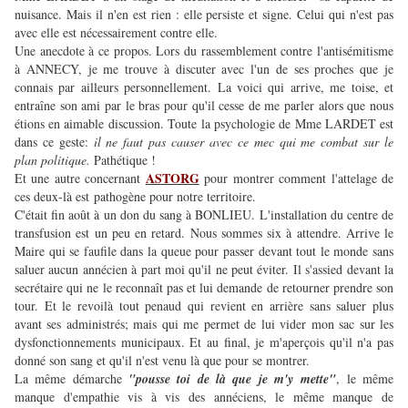
nuisance. Mais il n'en est rien : elle persiste et signe. Celui qui n'est pas
avec elle est nécessairement contre elle.
Une anecdote à ce propos. Lors du rassemblement contre l'antisémitisme
à ANNECY, je me trouve à discuter avec l'un de ses proches que je
connais par ailleurs personnellement. La voici qui arrive, me toise, et
entraîne son ami par le bras pour qu'il cesse de me parler alors que nous
étions en aimable discussion. Toute la psychologie de Mme LARDET est
dans ce geste:
il ne faut pas causer avec ce mec qui me combat sur le
plan politique.
Pathétique !
ASTORG
Et une autre concernant
pour montrer comment l'attelage de
ces deux-là est pathogène pour notre territoire.
C'était fin août à un don du sang à BONLIEU. L'installation du centre de
transfusion est un peu en retard. Nous sommes six à attendre. Arrive le
Maire qui se faufile dans la queue pour passer devant tout le monde sans
saluer aucun annécien à part moi qu'il ne peut éviter. Il s'assied devant la
secrétaire qui ne le reconnaît pas et lui demande de retourner prendre son
tour. Et le revoilà tout penaud qui revient en arrière sans saluer plus
avant ses administrés; mais qui me permet de lui vider mon sac sur les
dysfonctionnements municipaux. Et au final, je m'aperçois qu'il n'a pas
donné son sang et qu'il n'est venu là que pour se montrer.
La même démarche
"pousse toi de là que je m'y mette"
, le même
manque d'empathie vis à vis des annéciens, le même manque de