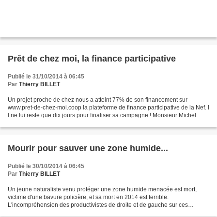
Prêt de chez moi, la finance participative
Publié le 31/10/2014 à 06:45
Par
Thierry BILLET
Un projet proche de chez nous a atteint 77% de son financement sur
www.pret-de-chez-moi.coop la plateforme de finance participative de la Nef. I
l ne lui reste que dix jours pour finaliser sa campagne ! Monsieur Michel
Didier est vétérinaire rural en...
Mourir pour sauver une zone humide...
Publié le 30/10/2014 à 06:45
Par
Thierry BILLET
Un jeune naturaliste venu protéger une zone humide menacée est mort,
victime d'une bavure policière, et sa mort en 2014 est terrible.
L'incompréhension des productivistes de droite et de gauche sur ces
manifestations écologistes pour sauver des espaces...