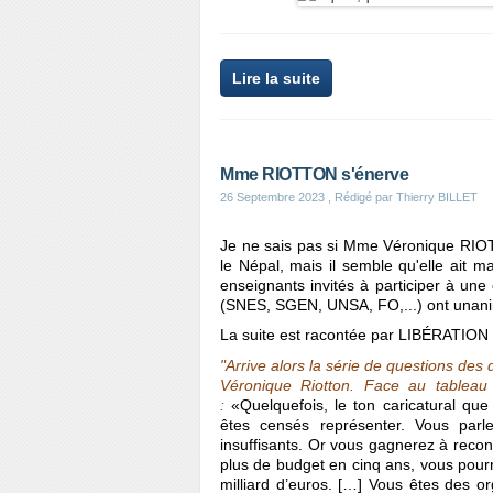
Lire la suite
Mme RIOTTON s'énerve
26 Septembre 2023
, Rédigé par Thierry BILLET
Je ne sais pas si Mme Véronique RIOT
le Népal, mais il semble qu'elle ait 
enseignants invités à participer à un
(SNES, SGEN, UNSA, FO,...) ont unanim
La suite est racontée par LIBÉRATION 
"Arrive alors la série de questions des
Véronique Riotton. Face au tableau 
:
«Quelquefois, le ton caricatural que
êtes censés représenter. Vous par
insuffisants. Or vous gagnerez à reco
plus de budget en cinq ans, vous pourri
milliard d’euros. […] Vous êtes des or