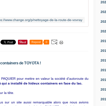
20
20
ps://www.change.org/p/nettoyage-de-la-route-de-vovray
20
20
20
Repost
0
20
20
 containers de TOYOTA !
20
u PAQUIER pour mettre en valeur la société d'autoroute du
20
qui a installé de hideux containers en face du lac.
20
 la tête.
20
us sur un site aussi remarquable alors que nous avions