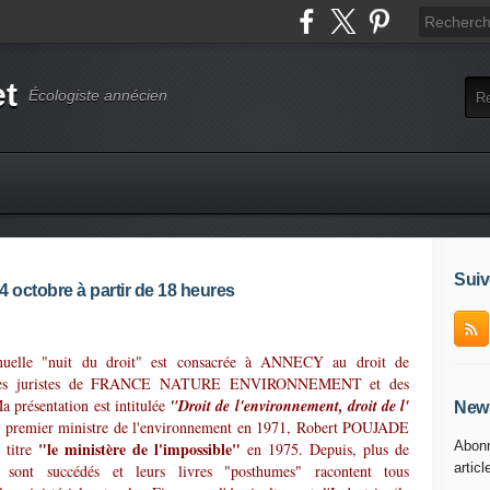
et
Écologiste annécien
Suiv
 4 octobre à partir de 18 heures
annuelle "nuit du droit" est consacrée à ANNECY au droit de
avec les juristes de FRANCE NATURE ENVIRONNEMENT et des
a présentation est intitulée
"Droit de l'environnement, droit de l'
News
du premier ministre de l'environnement en 1971, Robert POUJADE
"le ministère de l'impossible"
Abonn
e titre
en 1975. Depuis, plus de
articl
e sont succédés et leurs livres "posthumes" racontent tous