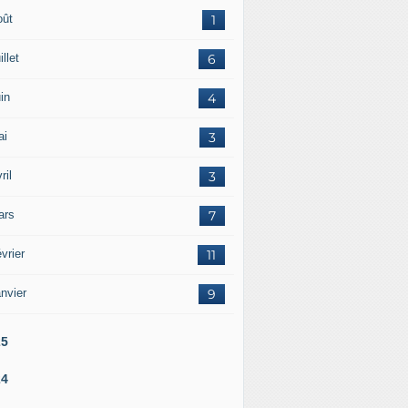
oût
1
illet
6
in
4
ai
3
ril
3
ars
7
vrier
11
nvier
9
25
24