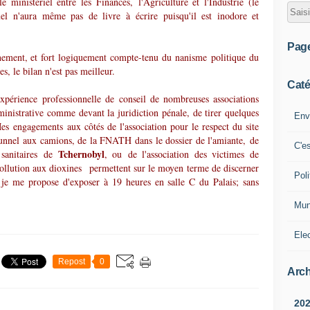
 ministériel entre les Finances, l'Agriculture et l'Industrie (le
uel n'aura même pas de livre à écrire puisqu'il est inodore et
Pag
nnement, et fort logiquement compte-tenu du nanisme politique du
s, le bilan n'est pas meilleur.
Caté
expérience professionnelle de conseil de nombreuses associations
inistrative comme devant la juridiction pénale, de tirer quelques
Env
s engagements aux côtés de l'association pour le respect du site
unnel aux camions, de la FNATH dans le dossier de l'amiante, de
C'e
Tchernobyl
anitaires de
, ou de l'association des victimes de
pollution aux dioxines permettent sur le moyen terme de discerner
Poli
ue je me propose d'exposer à 19 heures en salle C du Palais; sans
Mun
Ele
Repost
0
Arch
20