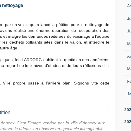
n nettoyage
A
Ju
ne par un voisin qui a lancé la pétition pour le nettoyage de
avions réalisé une énorme opération de récupération des
Ju
s et malgré les demandes réitérées du voisinage à l'équipe
les déchets polluants jetés dans le vallon, et interdire le
M
autre âge.
Av
atégiques, les LARDORG oublient le quotidien des annéciens
au regard de leur niveu d'études et de leurs réflexions d'ici
M
Fé
 Ville propre passe à l'arrière plan. Signons vite cette
Ja
20
ition
20
nnecy. C'est l'image vendue par la ville d'Annecy aux
ntrouvre le rideau, on observe un spectacle inimaginable.