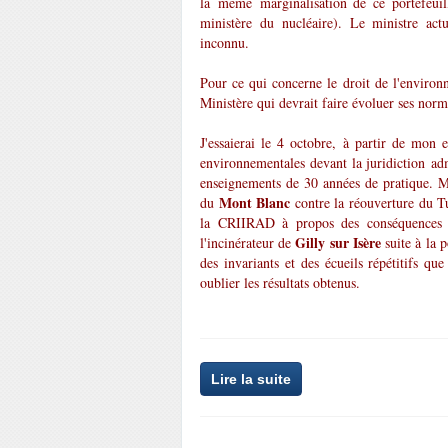
la même marginalisation de ce portefeuille
ministère du nucléaire). Le ministre act
inconnu.
Pour ce qui concerne le
droit de l'enviro
Ministère qui devrait faire évoluer ses norme
J'essaierai le 4 octobre, à partir de mon 
environnementales devant la juridiction adm
enseignements de 30 années de pratique. Me
Mont Blanc
du
contre la réouverture du T
la CRIIRAD à propos des conséquences s
Gilly sur Isère
l'incinérateur de
suite à la 
des invariants et des écueils répétitifs q
oublier les résultats obtenus.
Lire la suite