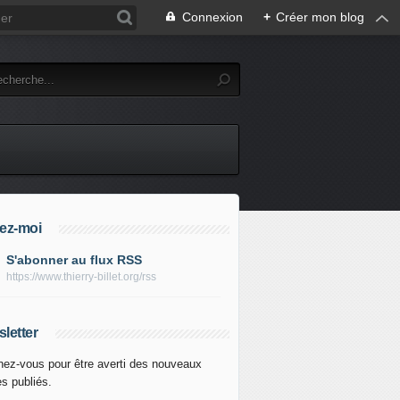
Connexion
+
Créer mon blog
ez-moi
S'abonner au flux RSS
https://www.thierry-billet.org/rss
letter
ez-vous pour être averti des nouveaux
es publiés.