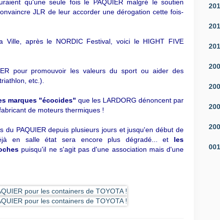
auraient qu'une seule fois le PAQUIER malgré le soutien
20
incre JLR de leur accorder une dérogation cette fois-
20
a Ville, après le NORDIC Festival, voici le HIGHT FIVE
20
20
IER pour promouvoir les valeurs du sport ou aider des
iathlon, etc.).
20
 des marques "écocides"
que les LARDORG dénoncent par
20
n fabricant de moteurs thermiques !
20
us du PAQUIER depuis plusieurs jours et jusqu'en début de
à en salle état sera encore plus dégradé... et
les
00
poches
puisqu'il ne s'agit pas d'une association mais d'une