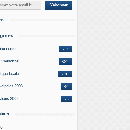
es
gories
ironnement
593
st personnel
362
tique locale
286
icipales 2008
94
ctions 2007
25
ives
26