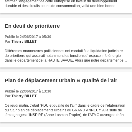
affirmer l'engagement de cette entreprise en faveur du développement
durable et des circuits courts de consommation, voilà une bien bonne
nouvelle. Voici quelques photographies de cette...
En deuil de prioriterre
Publié le 24/06/2017 à 05:30
Par
Thierry BILLET
Différentes manoeuvres politiciennes ont conduit à la liquidation judiciaire
de prioriterre qui assurait notamment les fonctions d' espace info énergie
dans le département de la HAUTE SAVOIE. Alors que notre département est
en forte croissance démographique...
Plan de déplacement urbain & qualité de l'air
Publié le 22/06/2017 à 13:30
Par
Thierry BILLET
Ce jeudi matin, c'était "PDU et qualité de l'air" dans le cadre de l'élaboration
du futur plan de déplacements urbains du GRAND ANNECY. A la suite de
témoignages d'INSPIRE (Anne Lasman Trapier), de l'ATMO auvergne rhône
alpes, du bureau d'études qui a...