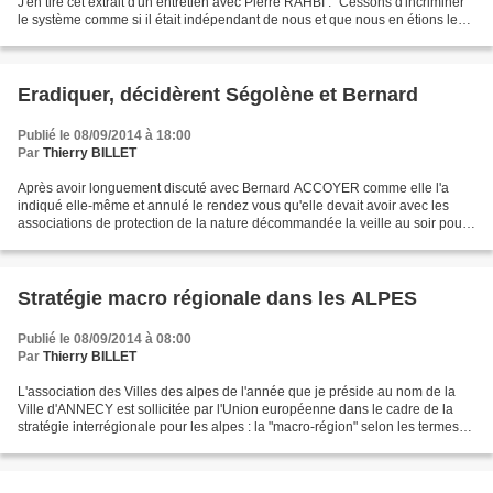
J'en tire cet extrait d'un entretien avec Pierre RAHBI : "Cessons d'incriminer
le système comme si il était indépendant de nous et que nous en étions les
impuissantes victimes....
Eradiquer, décidèrent Ségolène et Bernard
Publié le 08/09/2014 à 18:00
Par
Thierry BILLET
Après avoir longuement discuté avec Bernard ACCOYER comme elle l'a
indiqué elle-même et annulé le rendez vous qu'elle devait avoir avec les
associations de protection de la nature décommandée la veille au soir pour
le lendement, Ségolène ROYAL a décidé...
Stratégie macro régionale dans les ALPES
Publié le 08/09/2014 à 08:00
Par
Thierry BILLET
L'association des Villes des alpes de l'année que je préside au nom de la
Ville d'ANNECY est sollicitée par l'Union européenne dans le cadre de la
stratégie interrégionale pour les alpes : la "macro-région" selon les termes
de l'UE. La CIPRA nous invite...