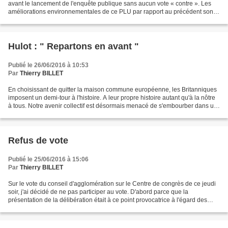
avant le lancement de l'enquête publique sans aucun vote « contre ». Les
améliorations environnementales de ce PLU par rapport au précédent sont
notables. Par exemple, une orientation...
Hulot : " Repartons en avant "
Publié le 26/06/2016 à 10:53
Par
Thierry BILLET
En choisissant de quitter la maison commune européenne, les Britanniques
imposent un demi-tour à l'histoire. A leur propre histoire autant qu'à la nôtre
à tous. Notre avenir collectif est désormais menacé de s'embourber dans un
mouvement de repli souverainiste,...
Refus de vote
Publié le 25/06/2016 à 15:06
Par
Thierry BILLET
Sur le vote du conseil d'agglomération sur le Centre de congrès de ce jeudi
soir, j'ai décidé de ne pas participer au vote. D'abord parce que la
présentation de la délibération était à ce point provocatrice à l'égard des
centaines de personnes qui se...