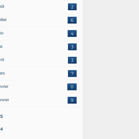
oût
2
illet
6
in
4
ai
3
ril
3
ars
7
vrier
11
nvier
9
25
24