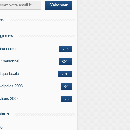
es
gories
ironnement
593
st personnel
362
tique locale
286
icipales 2008
94
ctions 2007
25
ives
26