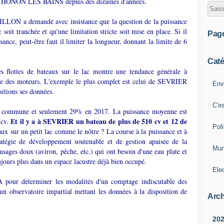
de THONON LES BAINS depuis des dizaines d'années.
TILLON a demandé avec insistance que la question de la puissance
soit tranchée et qu'une limitation stricte soit mise en place. Si il
Pag
sance, peut-être faut il limiter la longueur, donnant la limite de 6
Caté
s flottes de bateaux sur le lac montre une tendance générale à
hère des moteurs. L'exemple le plus complet est celui de SEVRIER
Env
sitions ses données.
C'e
la commune et seulement 29% en 2017. La puissance moyenne est
Et il y a à SEVRIER un bateau de plus de 510 cv et 12 de
 cv.
Poli
aux sur un petit lac comme le nôtre ? La course à la puissance et à
ratégie de développement soutenable et de gestion apaisée de la
Mun
 usages doux (aviron, pêche, etc.) qui ont besoin d'une eau plate et
oujours plus dans un espace lacustre déjà bien occupé.
Ele
 pour déterminer les modalités d'un comptage indiscutable des
un observatoire impartial mettant les données à la disposition de
Arch
20