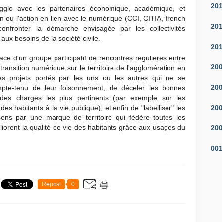
20
-Agglo avec les partenaires économique, académique, et
on ou l'action en lien avec le numérique (CCI, CITIA, french
20
 confronter la démarche envisagée par les collectivités
t aux besoins de la société civile.
20
ace d'un groupe participatif de rencontres régulières entre
20
 transition numérique sur le territoire de l'agglomération en
es projets portés par les uns ou les autres qui ne se
20
pte-tenu de leur foisonnement, de déceler les bonnes
 des charges les plus pertinents (par exemple sur les
20
des habitants à la vie publique); et enfin de "labelliser" les
sens par une marque de territoire qui fédère toutes les
méliorent la qualité de vie des habitants grâce aux usages du
20
00
Repost
0