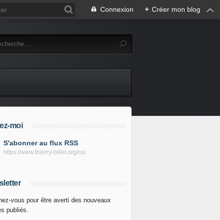
Connexion
+
Créer mon blog
ez-moi
S'abonner au flux RSS
https://www.thierry-billet.org/rss
letter
ez-vous pour être averti des nouveaux
es publiés.