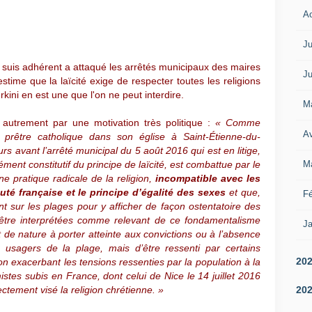
A
Ju
 suis adhérent a attaqué les arrêtés municipaux des maires
Ju
 estime que la laïcité exige de respecter toutes les religions
rkini en est une que l'on ne peut interdire.
M
é autrement par une motivation très politique :
« Comme
Av
un prêtre catholique dans son église à Saint-Étienne-du-
urs avant l’arrêté municipal du 5 août 2016 qui est en litige,
M
lément constitutif du principe de laïcité, est combattue par le
e pratique radicale de la religion,
incompatible avec les
té française et le principe d’égalité des sexes
et que,
Fé
t sur les plages pour y afficher de façon ostentatoire des
d’être interprétées comme relevant de ce fondamentalisme
Ja
 de nature à porter atteinte aux convictions ou à l’absence
s usagers de la plage, mais d’être ressenti par certains
20
 exacerbant les tensions ressenties par la population à la
mistes subis en France, dont celui de Nice le 14 juillet 2016
20
rectement visé la religion chrétienne. »