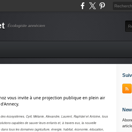
et
Écologiste annécien
Suiv
mnoz
vous invite à une projection publique en plein air
 d'Annecy.
News
 des écosystèmes, Cyril, Mélanie, Alexandre, Laurent, Raphäel et Antoine, tous
Abonn
olutions capables de sauver leurs enfants et, à travers eux, la nouvelle
articl
s dans tous les domaines (agriculture, énergie, habitat, économie, éducation,