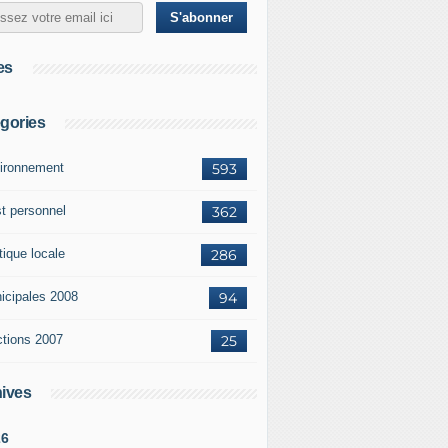
es
gories
ironnement
593
st personnel
362
tique locale
286
icipales 2008
94
ctions 2007
25
ives
26