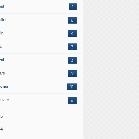
oût
1
illet
6
in
4
ai
3
ril
3
ars
7
vrier
11
nvier
9
25
24