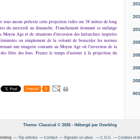
20
20
ous aucun prétexte cette projection vidéo sur 38 mètres de long
ures du mercredi au dimanche. Franchement étonnant ce mélange
20
u Moyen Age et de situations d'inversion des hiérarchies inspirées
nistes ou simplement de la volonté de bousculer les normes
20
eprenant une imagerie courante au Moyen Age où l'inversion de la
des fêtes des fous. Prenez le temps d'assister à la projection du
20
20
20
Repost
0
00
Theme: Classical © 2026 -
Hébergé par
Overblog
verblog
Top articles
Contact
Signaler un abus
C.G.U.
Cookies et 