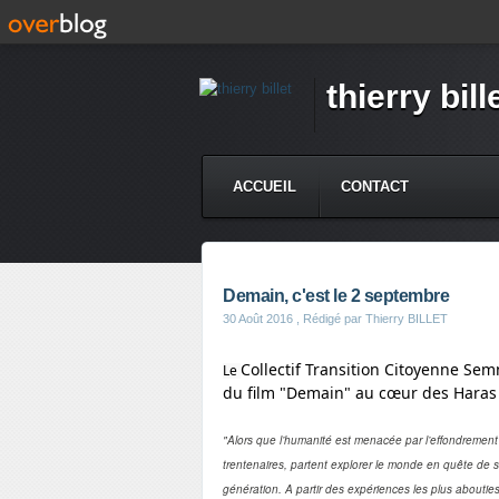
thierry bill
ACCUEIL
CONTACT
Demain, c'est le 2 septembre
30 Août 2016
, Rédigé par Thierry BILLET
Collectif Transition Citoyenne Se
Le
du film "Demain" au cœur des Haras
"Alors que l’humanité est menacée par l’effondrement
trentenaires, partent explorer le monde en quête de s
génération. A partir des expériences les plus aboutie