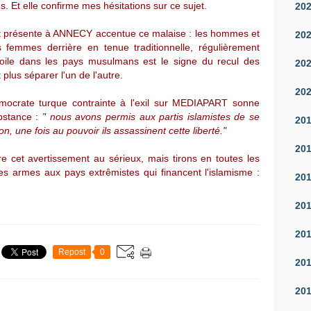
. Et elle confirme mes hésitations sur ce sujet.
20
t présente à ANNECY accentue ce malaise : les hommes et
20
s femmes derrière en tenue traditionnelle, régulièrement
voile dans les pays musulmans est le signe du recul des
20
plus séparer l'un de l'autre.
20
émocrate turque contrainte à l'exil sur MEDIAPART sonne
bstance :
" nous avons permis aux partis islamistes de se
20
n, une fois au pouvoir ils assassinent cette liberté."
20
re cet avertissement au sérieux, mais tirons en toutes les
s armes aux pays extrêmistes qui financent l'islamisme :
20
20
20
Repost
0
20
20