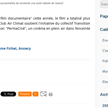
e qui permettra de construire une autre histoire de l’avenir."
Pag
lm documentaire" cette année, le film a totalisé plus
ub Air Climat soutient l'initiative du collectif Transition
son "PermaCiné", un cinéma en plein air dans l’enceinte
Caté
Env
aume Fichet, Annecy
C'e
Poli
Mun
Ele
Repost
0
Arch
20