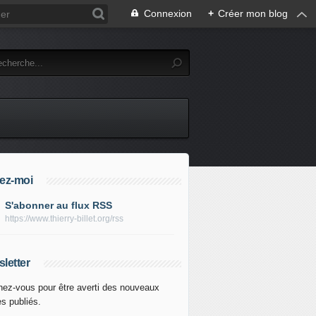
Connexion
+
Créer mon blog
ez-moi
S'abonner au flux RSS
https://www.thierry-billet.org/rss
letter
ez-vous pour être averti des nouveaux
es publiés.