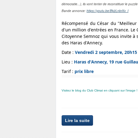
démocratie...), ils vont tenter de reconstituer le puzzl
Bande annonce:
https://youtu.be/Bk2LnbrXx_I
Récompensé du César du "Meilleur fi
d'un million d'entrées en France. Le Cl
Citoyenne Semnoz qui vous invite à 
des Haras d'Annecy.
Date :
Vendredi 2 septembre, 20h15
Lieu :
Haras d'Annecy, 19 rue Guill
Tarif :
prix libre
Visitez le blog du Club Climat en cliquant sur l'image !
Lire la suite