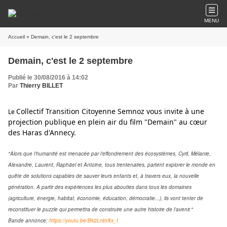
MENU
Accueil
» Demain, c'est le 2 septembre
Demain, c'est le 2 septembre
Publié le 30/08/2016 à 14:02
Par
Thierry BILLET
Collectif Transition Citoyenne Semnoz
vous invite à une
Le
projection publique en plein air du film "Demain" au cœur
des Haras d'Annecy.
"Alors que l’humanité est menacée par l’effondrement des écosystèmes, Cyril, Mélanie,
Alexandre, Laurent, Raphäel et Antoine, tous trentenaires, partent explorer le monde en
quête de solutions capables de sauver leurs enfants et, à travers eux, la nouvelle
génération. A partir des expériences les plus abouties dans tous les domaines
(agriculture, énergie, habitat, économie, éducation, démocratie...), ils vont tenter de
reconstituer le puzzle qui permettra de construire une autre histoire de l’avenir."
Bande annonce:
https://youtu.be/Bk2LnbrXx_I