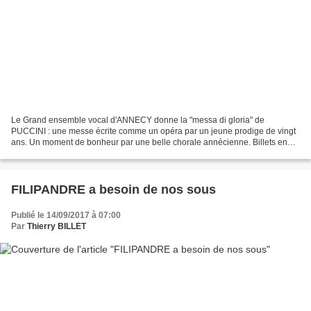
Le Grand ensemble vocal d'ANNECY donne la "messa di gloria" de
PUCCINI : une messe écrite comme un opéra par un jeune prodige de vingt
ans. Un moment de bonheur par une belle chorale annécienne. Billets en
pré vente en m'envoyant un courriel si vous êtes...
FILIPANDRE a besoin de nos sous
Publié le 14/09/2017 à 07:00
Par
Thierry BILLET