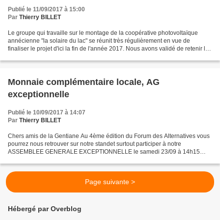
Publié le 11/09/2017 à 15:00
Par
Thierry BILLET
Le groupe qui travaille sur le montage de la coopérative photovoltaïque
annécienne "la solaire du lac" se réunit très régulièrement en vue de
finaliser le projet d'ici la fin de l'année 2017. Nous avons validé de retenir le
statut de SCIC "société coopérative...
Monnaie complémentaire locale, AG
exceptionnelle
Publié le 10/09/2017 à 14:07
Par
Thierry BILLET
Chers amis de la Gentiane Au 4ème édition du Forum des Alternatives vous
pourrez nous retrouver sur notre standet surtout participer à notre
ASSEMBLEE GENERALE EXCEPTIONNELLE le samedi 23/09 à 14h15
dans l'amphithéâtre de l'ISETA A quelques mois du lancement...
Page suivante >
Hébergé par Overblog