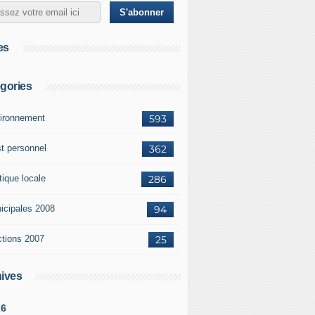
es
gories
ironnement
593
st personnel
362
tique locale
286
icipales 2008
94
ctions 2007
25
ives
26