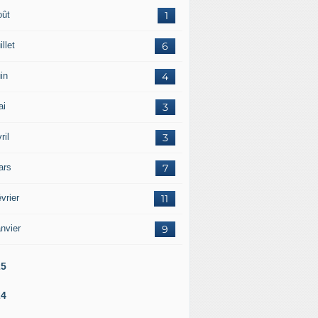
oût
1
illet
6
in
4
ai
3
ril
3
ars
7
vrier
11
nvier
9
25
24