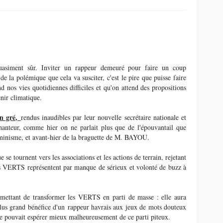
uasiment sûr. Inviter un rappeur demeuré pour faire un coup
 la polémique que cela va susciter, c'est le pire que puisse faire
nd nos vies quotidiennes difficiles et qu'on attend des propositions
enir climatique.
in gré,
rendus inaudibles par leur nouvelle secrétaire nationale et
anteur, comme hier on ne parlait plus que de l'épouvantail que
nisme, et avant-hier de la braguette de M. BAYOU.
 se tournent vers les associations et les actions de terrain, rejetant
es VERTS représentent par manque de sérieux et volonté de buzz à
ettant de transformer les VERTS en parti de masse : elle aura
 plus grand bénéfice d'un rappeur havrais aux jeux de mots douteux
ne pouvait espérer mieux malheureusement de ce parti piteux.