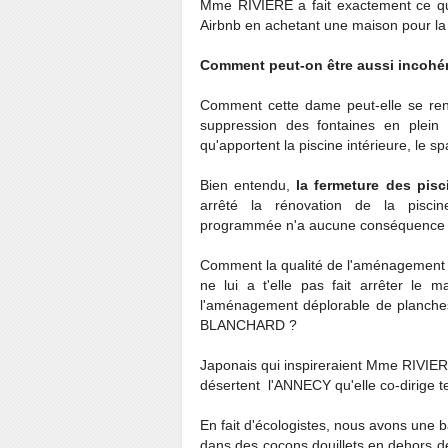
Mme RIVIERE a fait exactement ce 
Airbnb en achetant une maison pour la 
Comment peut-on être aussi incohére
Comment cette dame peut-elle se ren
suppression des fontaines en plein 
qu'apportent la piscine intérieure, le sp
Bien entendu,
la fermeture des pis
arrêté la rénovation de la pisci
programmée n'a aucune conséquence pou
Comment la qualité de l'aménagement 
ne lui a t'elle pas fait arrêter le 
l'aménagement déplorable de planches
BLANCHARD ?
Japonais qui inspireraient Mme RIVIERE 
désertent l'ANNECY qu'elle co-dirige tel
En fait d'écologistes, nous avons une 
dans des cocons douillets en dehors de