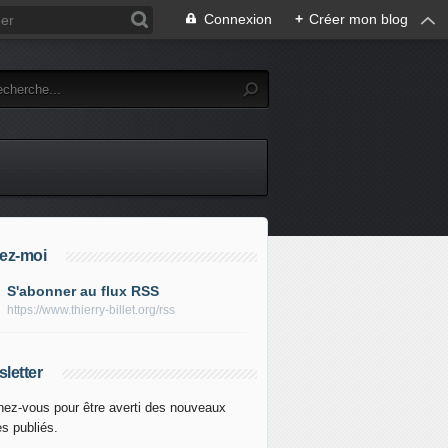
Connexion
+
Créer mon blog
ez-moi
S'abonner au flux RSS
https://www.thierry-billet.org/rss
letter
ez-vous pour être averti des nouveaux
es publiés.