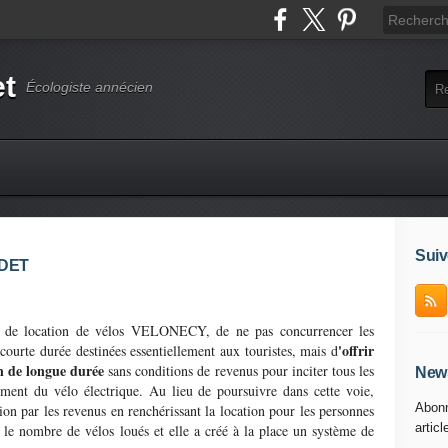
et
Écologiste annécien
Suiv
RDET
ce de location de vélos VELONECY, de ne pas concurrencer les
'offrir
courte durée destinées essentiellement aux touristes, mais d
on de longue durée
sans conditions de revenus pour inciter tous les
News
mment du vélo électrique. Au lieu de poursuivre dans cette voie,
Abonn
 par les revenus en renchérissant la location pour les personnes
articl
 le nombre de vélos loués et elle a créé à la place un système de