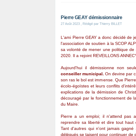
Pierre GEAY démissionnaire
27 Août 2023
, Rédigé par Thierry BILLET
L'ami Pierre GEAY a donc décidé de je
l'association de soutien à la SCOP A
sa volonté de mener une politique de 
2020. Il a rejoint REVEILLONS ANNECY 
Aujourd'hui il démissionne non seu
conseiller municipal.
On devine par ce
son ras le bol est immense. Que Pierre s'
écolo-égoïstes et leurs conflits d'intérê
explications de la démission de Chri
découragé par le fonctionnement de 
du Maire.
Pierre a un emploi; il n'attend pas a
reprendre sa liberté et dire tout haut
Tant d'autres qui n'ont jamais gagné 
délégués se taisent pour continuer de 