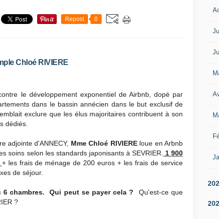
A
Repost
0
Ju
Ju
emple Chloé RIVIERE
M
Av
contre le développement exponentiel de Airbnb, dopé par
partements dans le bassin annécien dans le but exclusif de
mblait exclure que les élus majoritaires contribuent à son
M
s dédiés.
Fé
re adjointe d'ANNECY,
Mme Chloé RIVIERE
loue en Arbnb
s soins selon les standards japonisants à SEVRIER.
1 900
Ja
s
+ les frais de ménage de 200 euros + les frais de service
xes de séjour.
20
ou 6 chambres. Qui peut se payer cela ?
Qu'est-ce que
RIER ?
20