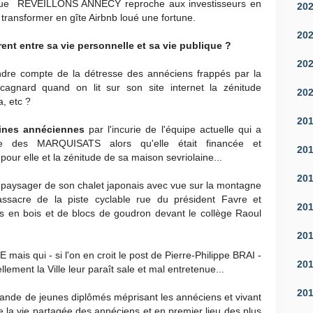
que REVEILLONS ANNECY reproche aux investisseurs en
20
transformer en gîte Airbnb loué une fortune.
20
nt entre sa vie personnelle et sa vie publique ?
20
dre compte de la détresse des annéciens frappés par la
cagnard quand on lit sur son site internet la zénitude
20
a, etc ?
20
cines annéciennes
par l'incurie de l'équipe actuelle qui a
ne des MARQUISATS alors qu'elle était financée et
20
r elle et la zénitude de sa maison sevriolaine...
20
paysager de son chalet japonais avec vue sur la montagne
massacre de la piste cyclable rue du président Favre et
20
 en bois et de blocs de goudron devant le collège Raoul
20
mais qui - si l'on en croit le post de Pierre-Philippe BRAI -
20
lement la Ville leur paraît sale et mal entretenue...
20
bande de jeunes diplômés méprisant les annéciens et vivant
 la vie partagée des annéciens et en premier lieu des plus