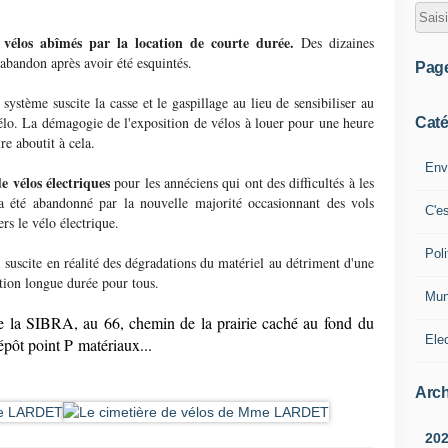
 vélos abîmés par la location de courte durée.
Des dizaines
l'abandon après avoir été esquintés.
Pag
système suscite la casse et le gaspillage au lieu de sensibiliser au
 vélo. La démagogie de l'exposition de vélos à louer pour une heure
Caté
re aboutit à cela.
Env
e vélos électriques
pour les annéciens qui ont des difficultés à les
a été abandonné par la nouvelle majorité occasionnant des vols
C'e
rs le vélo électrique.
Poli
 suscite en réalité des dégradations du matériel au détriment d'une
ation longue durée pour tous.
Mun
e la SIBRA, au 66, chemin de la prairie caché au fond du
Ele
épôt point P matériaux...
Arch
20