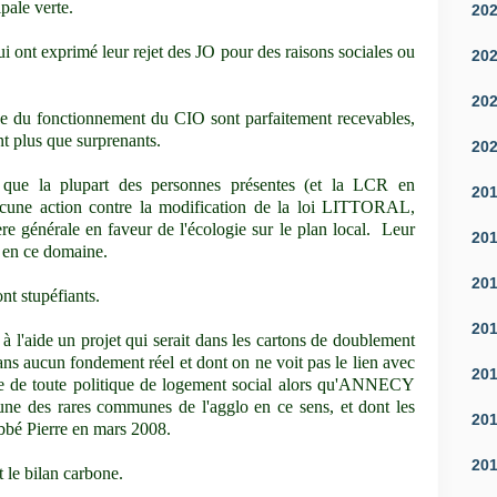
ale verte.
20
i ont exprimé leur rejet des JO pour des raisons sociales ou
20
20
que du fonctionnement du CIO sont parfaitement recevables,
nt plus que surprenants.
20
r que la plupart des personnes présentes (et la LCR en
20
 aucune action contre la modification de la loi LITTORAL,
re générale en faveur de l'écologie sur le plan local. Leur
20
e en ce domaine.
20
nt stupéfiants.
20
 à l'aide un projet qui serait dans les cartons de doublement
sans aucun fondement réel et dont on ne voit pas le lien avec
20
nce de toute politique de logement social alors qu'ANNECY
une des rares communes de l'agglo en ce sens, et dont les
20
Abbé Pierre en mars 2008.
20
 le bilan carbone.