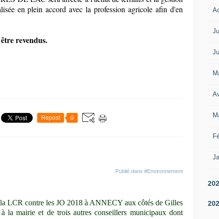
éalisée en plein accord avec la profession agricole afin d'en
A
Ju
 être revendus.
Ju
M
Av
M
Repost
0
Fé
Ja
Publié dans
#Environnement
20
par la LCR contre les JO 2018 à ANNECY aux côtés de Gilles
20
a mairie et de trois autres conseillers municipaux dont