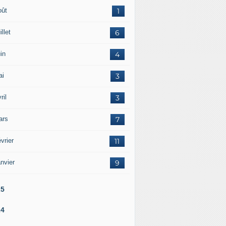
oût
1
illet
6
in
4
ai
3
ril
3
ars
7
vrier
11
nvier
9
25
24