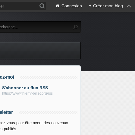
Connexion
+
Créer mon blog
ez-moi
S'abonner au flux RSS
https://www.thierry-billet.org/rss
letter
ez-vous pour être averti des nouveaux
es publiés.