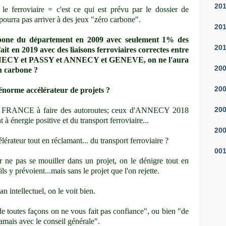
20
e ferroviaire = c'est ce qui est prévu par le dossier de
 pourra pas arriver à des jeux "zéro carbone".
20
carbone du département en 2009 avec seulement 1% des
20
fait en 2019 avec des liaisons ferroviaires correctes entre
CY et PASSY et ANNECY et GENEVE, on ne l'aura
20
n carbone ?
20
 énorme accélérateur de projets ?
20
, en FRANCE à faire des autoroutes; ceux d'ANNECY 2018
à énergie positive et du transport ferroviaire...
20
lérateur tout en réclamant... du transport ferroviaire ?
00
r ne pas se mouiller dans un projet, on le dénigre tout en
ls y prévoient...mais sans le projet que l'on rejette.
n intellectuel, on le voit bien.
de toutes façons on ne vous fait pas confiance", ou bien "de
jamais avec le conseil générale".