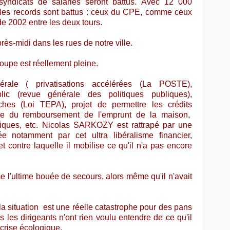
 syndicats de salariés seront battus. Avec 12 000
s les records sont battus : ceux du CPE, comme ceux
de 2002 entre les deux tours.
ès-midi dans les rues de notre ville.
 coupe est réellement pleine.
érale ( privatisations accélérées (La POSTE),
c (revue générale des politiques publiques),
ches (Loi TEPA), projet de permettre les crédits
re du remboursement de l'emprunt de la maison,
miques, etc. Nicolas SARKOZY est rattrapé par une
 notamment par cet ultra libéralisme financier,
t contre laquelle il mobilise ce qu'il n'a pas encore
 l'ultime bouée de secours, alors même qu'il n'avait
 la situation est une réelle catastrophe pour des pans
 les dirigeants n'ont rien voulu entendre de ce qu'il
a crise écologique.