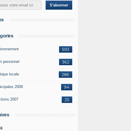
es
gories
ironnement
593
st personnel
362
tique locale
286
icipales 2008
94
ctions 2007
25
ives
26