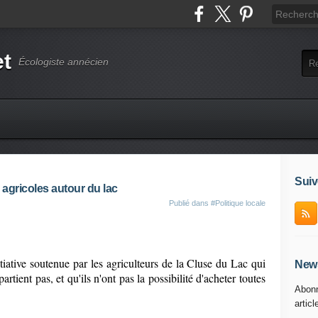
et
Écologiste annécien
Suiv
 agricoles autour du lac
Publié dans
#Politique locale
nitiative soutenue par les agriculteurs de la Cluse du Lac qui
News
artient pas, et qu'ils n'ont pas la possibilité d'acheter toutes
Abonn
articl