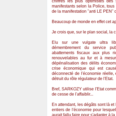
chiffres les plus optimistes des
manifestants selon la Police, tou
de la manifestation "anti LE PEN" 
Beaucoup de monde en effet cet apr
Je crois que, sur le plan social, la
Elu sur une vulgate ultra lib
démembrement du service publi
abattements fiscaux aux plus ri
renouvelables au fur et à mesu
dépénalisation des délits écono
crise économique qui est causée
déconnecté de l'économie réelle, e
détruit du rôle régulateur de l'Etat.
Bref, SARKOZY utilise l'Etat comme
de cesse de l'affaiblir...
En attendant, les dégâts sont là et
entiers de l'économie pour lesquels
aurait fallu faire pour s'adapter à l