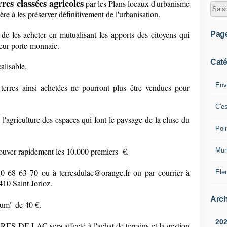
rres classées agricoles
par les Plans locaux d'urbanisme
 à les préserver définitivement de l'urbanisation.
de les acheter en mutualisant les apports des citoyens qui
Pag
leur porte-monnaie.
Caté
alisable.
Env
 terres ainsi achetées ne pourront plus être vendues pour
C'e
'agriculture des espaces qui font le paysage de la cluse du
Poli
trouver rapidement les 10.000 premiers €.
Mun
0 68 63 70 ou à terresdulac@orange.fr ou par courrier à
Ele
10 Saint Jorioz.
Arch
mum" de 40 €.
20
ES DE LAC sera affecté à l'achat de terrains et la gestion