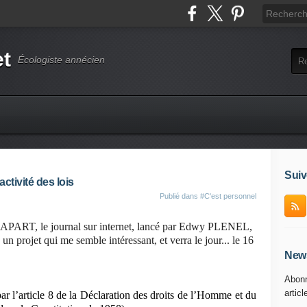
et
Écologiste annécien
Suiv
activité des lois
Publié dans
#C'est personnel
EDIAPART, le journal sur internet, lancé par Edwy PLENEL,
 projet qui me semble intéressant, et verra le jour... le 16
News
Abonn
articl
par l’article 8 de la Déclaration des droits de l’Homme et du