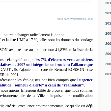
20
20
Publié dans
#Municipales 2008
20
20
ui pourrait changer radicalement la donne.
 la liste UMP à 17 %, telles sont les données du sondage
20
N avait réalisé au premier tour 41,83% et la liste de la
20
rs, cela signifiera
que
les 7% d'électeurs verts annéciens
20
latives de 2007 ont intégralement soutenu l'alliance que
GAUT : ils s'ajoutent au score de Bernard BOSSON et se
00
IER de 2001.
ntéressant : les écologistes ont bien compris que
l'urgence
tatut de "sonneur d'alerte" à celui de "réalisateur".
 nous aurons la responsabilité de prouver que nous sommes
vironnementale de la Ville, d'impulser une modification
.
 cité de l'excellence environnementale, ce qu'elle est déjà