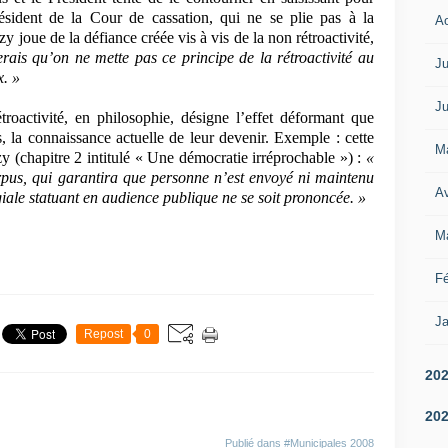
sident de la Cour de cassation, qui ne se plie pas à la
A
joue de la défiance créée vis à vis de la non rétroactivité,
rais qu’on ne mette pas ce principe de la rétroactivité au
Ju
x. »
Ju
troactivité, en philosophie, désigne l’effet déformant que
, la connaissance actuelle de leur devenir. Exemple : cette
M
y (chapitre 2 intitulé « Une démocratie irréprochable ») :
«
pus, qui garantira que personne n’est envoyé ni maintenu
Av
giale statuant en audience publique ne se soit prononcée. »
M
Fé
Ja
Repost
0
20
20
Publié dans
#Municipales 2008