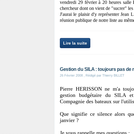
vendredi 29 février à 20 heures s
chercheur dont on vient de "sucrer" les 
J'aurai le plaisir d'y représenter Jea
réunion publique de notre liste au mê
Lire la suite
Gestion du SILA : toujours pas de 
26 Février 2008
, Rédigé par Thierry BILLET
Pierre HERISSON ne m'a toujou
gestion budgétaire du SILA et
Compagnie des bateaux sur l'utili
Que signifie ce silence alors q
janvier ?
Je vous rappelle mes questions :