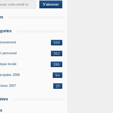
es
gories
ironnement
593
st personnel
362
tique locale
286
icipales 2008
94
ctions 2007
25
ives
26