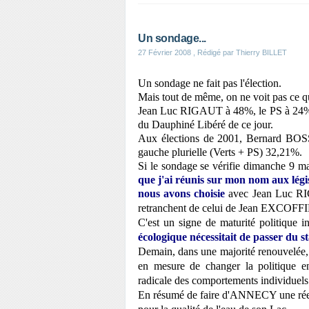
Un sondage...
27 Février 2008
, Rédigé par Thierry BILLET
Un sondage ne fait pas l'élection.
Mais tout de même, on ne voit pas ce q
Jean Luc RIGAUT à 48%, le PS à 24% et
du Dauphiné Libéré de ce jour.
Aux élections de 2001, Bernard BOSSO
gauche plurielle (Verts + PS) 32,21%.
Si le sondage se vérifie dimanche 9 ma
que j'ai réunis sur mon nom aux légis
nous avons choisie
avec Jean Luc RI
retranchent de celui de Jean EXCOFF
C'est un signe de maturité politique i
écologique nécessitait de passer du s
Demain, dans une majorité renouvelée,
en mesure de changer la politique en
radicale des comportements individuels
En résumé de faire d'ANNECY une réelle