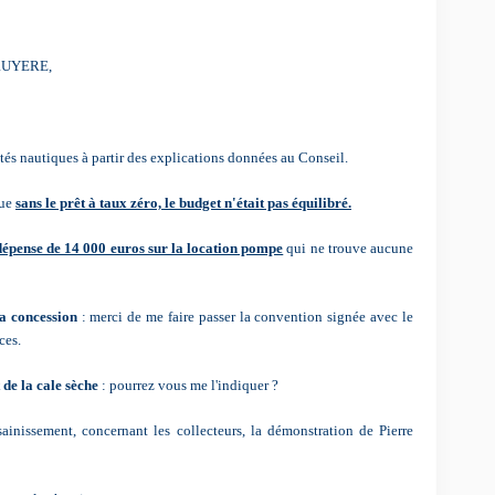
 BRUYERE,
és nautiques à partir des explications données au Conseil.
que
sans le prêt à taux zéro, le budget n'était pas équilibré.
dépense de 14 000 euros sur la location pompe
qui ne trouve aucune
a concession
: merci de me faire passer la convention signée avec le
ces.
 de la cale sèche
: pourrez vous me l'indiquer ?
inissement, concernant les
collecteurs, la démonstration de Pierre