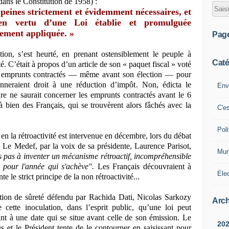
ans le Constitution de 1958) :
 peines strictement et évidemment nécessaires, et
en vertu d’une Loi établie et promulguée
lement appliquée. »
Pag
ion, s’est heurté, en prenant ostensiblement le peuple à
Caté
é. C’était à propos d’un article de son « paquet fiscal » voté
es emprunts contractés — même avant son élection — pour
onneraient droit à une réduction d’impôt. Non, édicta le
Env
ure ne saurait concerner les emprunts contractés avant le 6
 bien des Français, qui se trouvèrent alors fâchés avec la
C'e
Poli
en la rétroactivité est intervenue en décembre, lors du débat
. Le Medef, par la voix de sa présidente, Laurence Parisot,
Mun
 pas à inventer un mécanisme rétroactif, incompréhensible
 pour l'année qui s'achève".
Les Français découvraient à
Ele
le strict principe de la non rétroactivité...
ention de sûreté défendu par Rachida Dati, Nicolas Sarkozy
Arch
cette inoculation, dans l’esprit public, qu’une loi peut
nt à une date qui se situe avant celle de son émission. Le
20
us et le Président tente de le contourner en saisissant pour