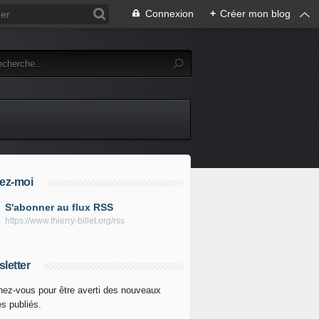
Connexion
+
Créer mon blog
ez-moi
S'abonner au flux RSS
https://www.thierry-billet.org/rss
letter
ez-vous pour être averti des nouveaux
es publiés.