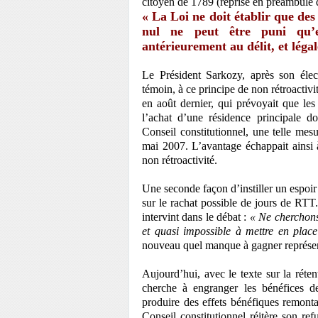
citoyen de 1789 (reprise en préambule d
« La Loi ne doit établir que des
nul ne peut être puni qu’
antérieurement au délit, et léga
Le Président Sarkozy, après son élect
témoin, à ce principe de non rétroactivit
en août dernier, qui prévoyait que l
l’achat d’une résidence principale d
Conseil constitutionnel, une telle mes
mai 2007. L’avantage échappait ainsi à
non rétroactivité.
Une seconde façon d’instiller un espoir 
sur le rachat possible de jours de RTT
intervint dans le débat :
« Ne cherchons
et quasi impossible à mettre en place
nouveau quel manque à gagner représente 
Aujourd’hui, avec le texte sur la rét
cherche à engranger les bénéfices de 
produire des effets bénéfiques remonta
Conseil constitutionnel réitère son ref