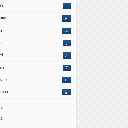
oût
1
illet
6
in
4
ai
3
ril
3
ars
7
vrier
11
nvier
9
25
24