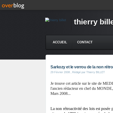
thierry bill
ACCUEIL
CONTACT
Sarkozy et le verrou de la non rétro
29 Février 2008
, Rédigé par Thierry BILLET
Je trouve cet article sur le site de M
l'ancien rédacteur en chef du MONDE, un
Mars 2008...
La non rétroactivité des lois est posée 