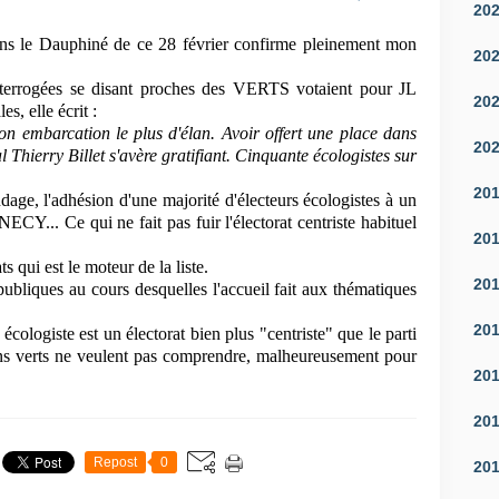
20
s le Dauphiné de ce 28 février confirme pleinement mon
20
terrogées se disant proches des VERTS votaient pour JL
20
, elle écrit :
on embarcation le plus d'élan. Avoir offert une place dans
20
 Thierry Billet s'avère gratifiant. Cinquante écologistes sur
20
ndage, l'adhésion d'une majorité d'électeurs écologistes à un
CY... Ce qui ne fait pas fuir l'électorat centriste habituel
20
s qui est le moteur de la liste.
20
 publiques au cours desquelles l'accueil fait aux thématiques
20
écologiste est un électorat bien plus "centriste" que le parti
s verts ne veulent pas comprendre, malheureusement pour
20
20
Repost
0
20