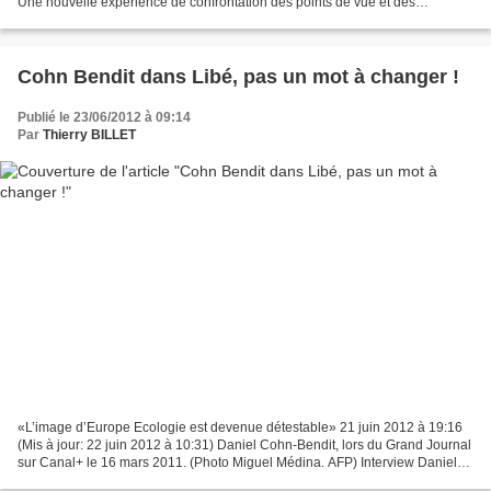
Une nouvelle expérience de confrontation des points de vue et des
expériences des autres villes de l'arc...
Cohn Bendit dans Libé, pas un mot à changer !
Publié le 23/06/2012 à 09:14
Par
Thierry BILLET
«L’image d’Europe Ecologie est devenue détestable» 21 juin 2012 à 19:16
(Mis à jour: 22 juin 2012 à 10:31) Daniel Cohn-Bendit, lors du Grand Journal
sur Canal+ le 16 mars 2011. (Photo Miguel Médina. AFP) Interview Daniel
Cohn-Bendit déplore «l’arrivisme»...