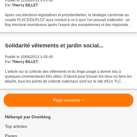
Publié le 12/06/2012 à 05:45
Par
Thierry BILLET
Après ces élections législatives et présidentielles, la stratégie carriériste du
couple PLACE/DUFLOT aura conduit à ce à quoi l'on pouvait s'attendre : un
flop électoral monstrueux après l'espoir des européennes et des régionales.
L'ami Yves PACCALET,...
Solidarité vêtements et jardin social...
Publié le 10/06/2012 à 05:45
Par
Thierry BILLET
L'article sur la collecte des vêtements et du linge usagé a donné lieu à
quelques commentaires très utiles. D'abord pour trouver les lieux où faire les
dépôts, tous les points de collecte nationaux sont sur le site d'Eco TLC.
http://www.lafibredutri.fr/...
Page suivante >
Hébergé par Overblog
Top articles
Pages