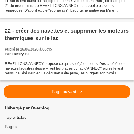
Et "sur la rive ouest du lac, ligne de tram + vélo ou tram-train", tel est le point
21 du programme de RÉVEILLONS ANNECY qui appelle plusieurs
remarques. D'abord exit le "supraways", baudruche agitée par Mme
LARDET pour faire "moderne" au prix de vanter...
22 - créer des navettes et supprimer les moteurs
thermiques sur le lac
Publié le 16/06/2020 à 05:45
Par
Thierry BILLET
RÉVEILLONS ANNECY propose ce qui est déjà en cours. Dès cet été, des
navettes lacustres desserviront les plages du lac d'ANNECY après le test
réussi de l'été dernier. La décision a été prise, les budgets sont votés.
RÉVEILLONS ANNECY propose donc de réaliser...
Page suivante >
Hébergé par Overblog
Top articles
Pages