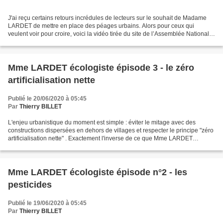
J'ai reçu certains retours incrédules de lecteurs sur le souhait de Madame
LARDET de mettre en place des péages urbains. Alors pour ceux qui
veulent voir pour croire, voici la vidéo tirée du site de l’Assemblée Nationale
en date du 5 février 2020 , un...
Mme LARDET écologiste épisode 3 - le zéro
artificialisation nette
Publié le 20/06/2020 à 05:45
Par
Thierry BILLET
L'enjeu urbanistique du moment est simple : éviter le mitage avec des
constructions dispersées en dehors de villages et respecter le principe "zéro
artificialisation nette" . Exactement l'inverse de ce que Mme LARDET
propose dans son rapport du 4 mars...
Mme LARDET écologiste épisode n°2 - les
pesticides
Publié le 19/06/2020 à 05:45
Par
Thierry BILLET