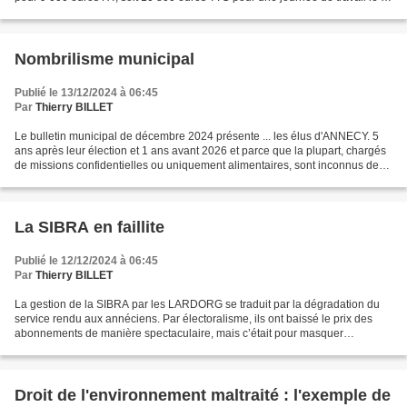
juillet 2024. Il n'y a pas eu d'appel d'offres...
Nombrilisme municipal
Publié le 13/12/2024 à 06:45
Par
Thierry BILLET
Le bulletin municipal de décembre 2024 présente ... les élus d'ANNECY. 5
ans après leur élection et 1 ans avant 2026 et parce que la plupart, chargés
de missions confidentielles ou uniquement alimentaires, sont inconnus des
annéciens , les LARDORG se...
La SIBRA en faillite
Publié le 12/12/2024 à 06:45
Par
Thierry BILLET
La gestion de la SIBRA par les LARDORG se traduit par la dégradation du
service rendu aux annéciens. Par électoralisme, ils ont baissé le prix des
abonnements de manière spectaculaire, mais c’était pour masquer
l’absence d’investissement structurant pendant...
Droit de l'environnement maltraité : l'exemple de