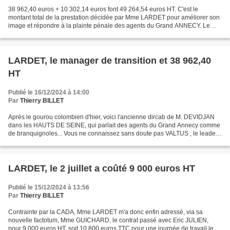
38 962,40 euros + 10 302,14 euros font 49 264,54 euros HT. C'est le
montant total de la prestation décidée par Mme LARDET pour améliorer son
image et répondre à la plainte pénale des agents du Grand ANNECY. Le
marché avec M. JULIEN vise précisément "le...
LARDET, le manager de transition et 38 962,40
HT
Publié le 16/12/2024 à 14:00
Par
Thierry BILLET
Après le gourou colombien d'hier, voici l'ancienne dircab de M. DEVIDJAN
dans les HAUTS DE SEINE, qui parlait des agents du Grand Annecy comme
de branquignoles... Vous ne connaissez sans doute pas VALTUS , le leader
européen des "managers de transition"...
LARDET, le 2 juillet a coûté 9 000 euros HT
Publié le 15/12/2024 à 13:56
Par
Thierry BILLET
Contrainte par la CADA, Mme LARDET m'a donc enfin adressé, via sa
nouvelle factotum, Mme GUICHARD, le contrat passé avec Eric JULIEN,
pour 9 000 euros HT, soit 10 800 euros TTC pour une journée de travail le 2