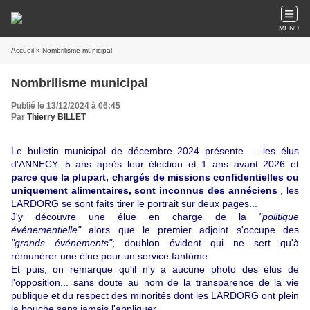
MENU
Accueil
» Nombrilisme municipal
Nombrilisme municipal
Publié le 13/12/2024 à 06:45
Par
Thierry BILLET
Le bulletin municipal de décembre 2024 présente ... les élus
d'ANNECY. 5 ans après leur élection et 1 ans avant 2026 et
parce que la plupart, chargés de missions confidentielles ou
uniquement alimentaires, sont inconnus des annéciens
, les
LARDORG se sont faits tirer le portrait sur deux pages...
J'y découvre une élue en charge de la
"politique
événementielle"
a
lors que
le premier adjoint s'occupe des
"grands
événements"
; doublon évident qui ne sert qu'à
rémunérer une élue pour un service fantôme.
Et puis, on remarque qu'il n'y a aucune photo des élus de
l'opposition... sans doute au nom de la transparence de la vie
publique et du respect des minorités dont les LARDORG ont plein
la bouche sans jamais l'appliquer.