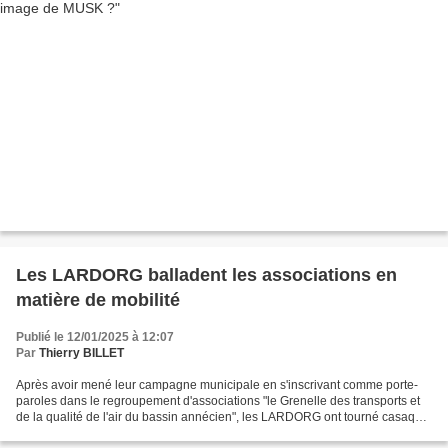
Les LARDORG balladent les associations en
matière de mobilité
Publié le 12/01/2025 à 12:07
Par
Thierry BILLET
Après avoir mené leur campagne municipale en s'inscrivant comme porte-
paroles dans le regroupement d'associations "le Grenelle des transports et
de la qualité de l'air du bassin annécien", les LARDORG ont tourné casaque
à la mode LARDET. Tant et si bien...