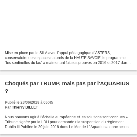
Mise en place par le SILA avec l'appui pédagogique d'ASTERS,
conservatoire des espaces naturels de la HAUTE SAVOIE, le programme
"les sentinelles du lac" a maintenant fait ses preuves en 2016 et 2017 dans
les premières municipalités volontaires. Il s'agit...
Choqués par TRUMP, mais pas par l'AQUARIUS
?
Publié le 23/06/2018 à 05:45
Par
Thierry BILLET
Nous pouvons agir à l’échelle européenne et les solutions sont connues »
Tribune signée par la LDH pour demande r la suspension du règlement
Dublin III Publiée le 20 juin 2018 dans Le Monde L' Aquarius a donc accosté
en Espagne. Il faut s'en réjouir pour...