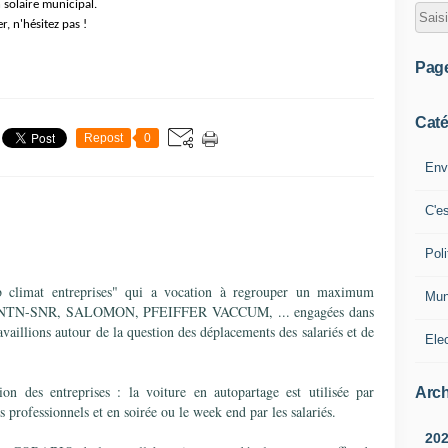
n solaire municipal.
, n'hésitez pas !
Pag
Caté
Repost
0
Env
C'e
Poli
b climat entreprises" qui a vocation à regrouper un maximum
Mun
ur de NTN-SNR, SALOMON, PFEIFFER VACCUM, ... engagées dans
ravaillions autour de la question des déplacements des salariés et de
Ele
on des entreprises : la voiture en autopartage est utilisée par
Arch
 professionnels et en soirée ou le week end par les salariés.
20