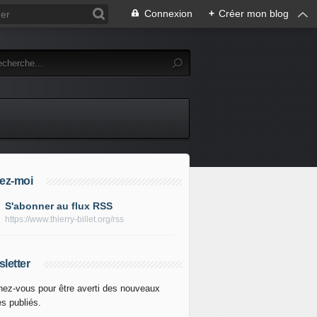
Connexion
+
Créer mon blog
ez-moi
S'abonner au flux RSS
https://www.thierry-billet.org/rss
letter
ez-vous pour être averti des nouveaux
es publiés.