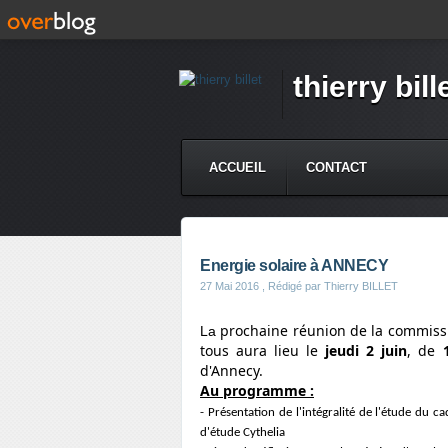
thierry bill
ACCUEIL
CONTACT
Energie solaire à ANNECY
27 Mai 2016
, Rédigé par Thierry BILLET
prochaine réunion de la commissi
La
tous aura lieu le
jeudi 2 juin
,
de
d'Annecy.
Au programme :
-
Présentation de l'intégralité de l'étude du c
d'étude Cythelia