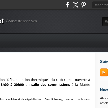
et
Écologiste annécien
Suiv
on "Réhabilitation thermique" du club climat ouverte à
18h00 à 20h00
en
salle des commissions
à la Mairie
News
Abonn
adastre solaire et de végétalisation, Benoit Lelong, directeur du bureau
articl