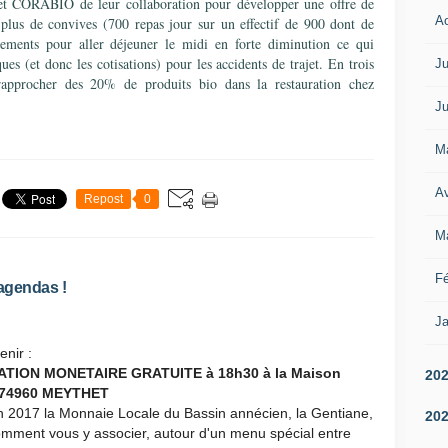
t CORABIO de leur collaboration pour développer une offre de
A
n plus de convives (700 repas jour sur un effectif de 900 dont de
ements pour aller déjeuner le midi en forte diminution ce qui
sques (et donc les cotisations) pour les accidents de trajet. En trois
Ju
rapprocher des 20% de produits bio dans la restauration chez
Ju
M
Av
Repost
0
M
Fé
agendas !
Ja
nir :
TION MONETAIRE GRATUITE à 18h30 à la Maison
20
t 74960 MEYTHET
 2017 la Monnaie Locale du Bassin annécien, la Gentiane,
20
omment vous y associer, autour d'un menu spécial entre