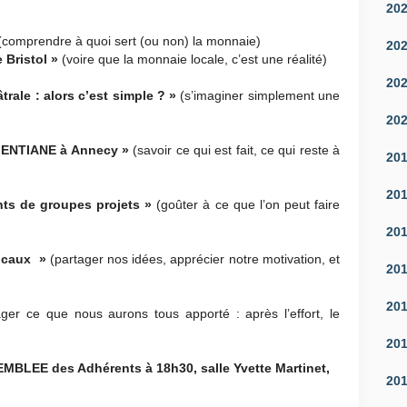
20
(comprendre à quoi sert (ou non) la monnaie)
20
 Bristol »
(voire que la monnaie locale, c’est une réalité)
20
rale : alors c’est simple ? »
(s’imaginer simplement une
20
a GENTIANE à Annecy »
(savoir ce qui est fait, ce qui reste à
20
20
nts de groupes projets »
(goûter à ce que l’on peut faire
20
locaux »
(partager nos idées, apprécier notre motivation, et
20
20
ager ce que nous aurons tous apporté : après l’effort, le
20
MBLEE des Adhérents
à 18h30, salle Yvette Martinet,
20