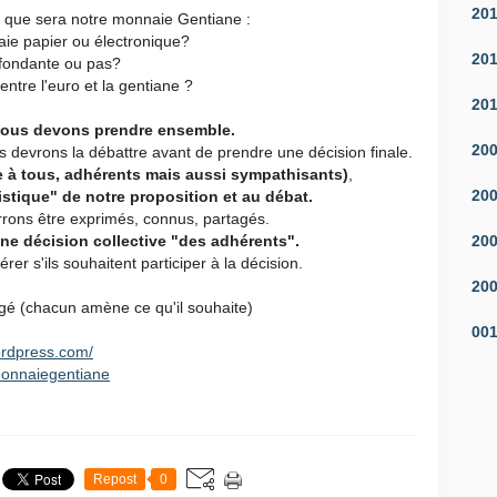
20
ce que sera notre monnaie Gentiane :
aie papier ou électronique?
20
 fondante ou pas?
entre l'euro et la gentiane ?
20
nous devons prendre ensemble.
20
 devrons la débattre avant de prendre une décision finale.
te à tous, adhérents mais aussi sympathisants)
,
20
tistique" de notre proposition et au débat.
rrons être exprimés, connus, partagés.
20
une décision collective
"
des adhérents".
er s'ils souhaitent participer à la décision.
20
gé (chacun amène ce qu'il souhaite)
00
ordpress.com/
monnaiegentiane
Repost
0