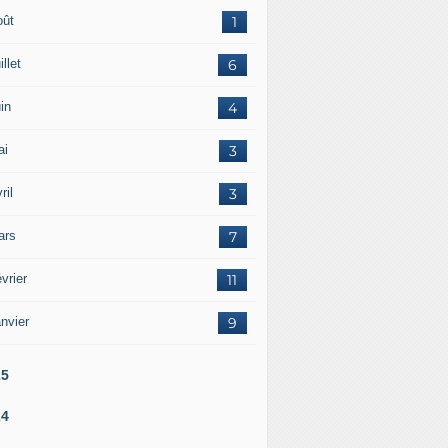
oût
1
illet
6
in
4
ai
3
ril
3
ars
7
vrier
11
nvier
9
25
24