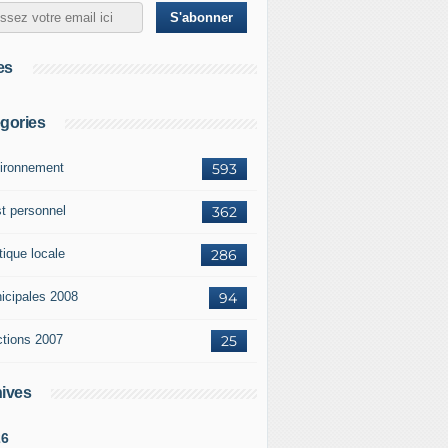
es
gories
ironnement
593
st personnel
362
tique locale
286
icipales 2008
94
ctions 2007
25
ives
26