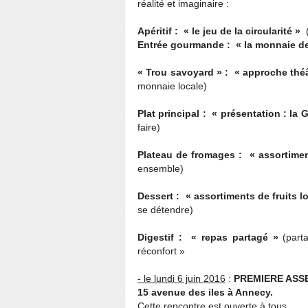
réalité et imaginaire :
Apéritif : « le jeu de la circularité »
Entrée gourmande : « la monnaie de
« Trou savoyard » : « approche théât
monnaie locale)
Plat principal : « présentation : l
faire)
Plateau de fromages : « assortime
ensemble)
Dessert : « assortiments de fruits 
se détendre)
Digestif : « repas partagé »
(part
réconfort »
- le lundi 6 juin 2016
:
PREMIERE ASSE
15 avenue des iles à Annecy.
Cette rencontre est ouverte à tous