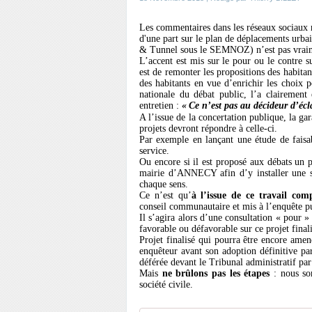
Les commentaires dans les réseaux sociaux m
d'une part sur le plan de déplacements urb
& Tunnel sous le SEMNOZ) n’est pas vrai
L’accent est mis sur le pour ou le contre 
est de remonter les propositions des habitant
des habitants en vue d’enrichir les choi
nationale du débat public, l’a claireme
entretien :
«
Ce n’est pas au décideur d’écla
A l’issue de la concertation publique, la ga
projets devront répondre à celle-ci.
Par exemple en lançant une étude de faisab
service.
Ou encore si il est proposé aux débats un pr
mairie d’ANNECY afin d’y installer une se
chaque sens.
Ce n’est qu’
à l’issue de ce travail com
conseil communautaire et mis à l’enquête p
Il s’agira alors d’une consultation « pour 
favorable ou défavorable sur ce projet finali
Projet finalisé qui pourra être encore ame
enquêteur avant son adoption définitive par
déférée devant le Tribunal administratif par
Mais
ne brûlons pas les étapes
: nous som
société civile.