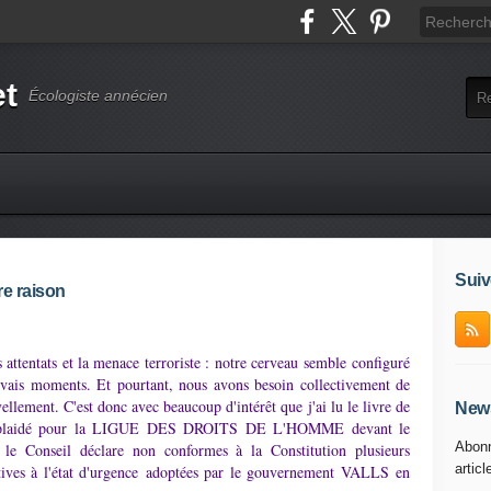
et
Écologiste annécien
Suiv
e raison
 attentats et la menace terroriste : notre cerveau semble configuré
vais moments. Et pourtant, nous avons besoin collectivement de
llement. C'est donc avec beaucoup d'intérêt que j'ai lu le livre de
News
plaidé pour la LIGUE DES DROITS DE L'HOMME devant le
Abonn
e le Conseil déclare non conformes à la Constitu
tion plusieurs
articl
elatives à l'état d'urgence adoptées par le gouvernement VALLS
en