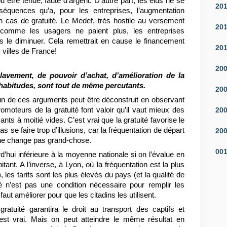
être tenue, faute d’argent. D’autre part, les élus ne se
20
équences qu’a, pour les entreprises, l’augmentation
n cas de gratuité. Le Medef, très hostile au versement
20
e, comme les usagers ne paient plus, les entreprises
ns le diminuer. Cela remettrait en cause le financement
20
 villes de France!
20
vement, de pouvoir d’achat, d’amélioration de la
 habitudes, sont tout de même percutants.
20
n de ces arguments peut être déconstruit en observant
omoteurs de la gratuité font valoir qu’il vaut mieux des
20
nts à moitié vides. C’est vrai que la gratuité favorise le
s se faire trop d’illusions, car la fréquentation de départ
20
a ne change pas grand-chose.
00
d’hui inférieure à la moyenne nationale si on l’évalue en
nt. A l’inverse, à Lyon, où la fréquentation est la plus
 les tarifs sont les plus élevés du pays (et la qualité de
té n’est pas une condition nécessaire pour remplir les
l faut améliorer pour que les citadins les utilisent.
atuité garantira le droit au transport des captifs et
est vrai. Mais on peut atteindre le même résultat en