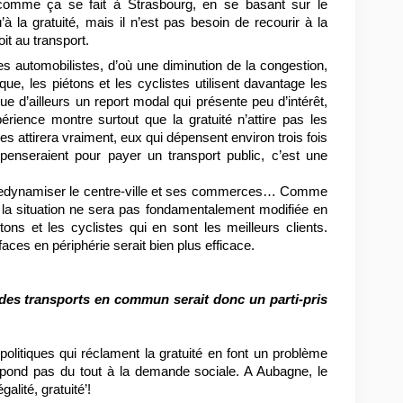
e, comme ça se fait à Strasbourg, en se basant sur le
u’à la gratuité, mais il n’est pas besoin de recourir à la
it au transport.
a les automobilistes, d’où une diminution de la congestion,
ique, les piétons et les cyclistes utilisent davantage les
e d’ailleurs un report modal qui présente peu d’intérêt,
rience montre surtout que la gratuité n’attire pas les
es attirera vraiment, eux qui dépensent environ trois fois
penseraient pour payer un transport public, c’est une
e redynamiser le centre-ville et ses commerces… Comme
s, la situation ne sera pas fondamentalement modifiée en
tons et les cyclistes qui en sont les meilleurs clients.
aces en périphérie serait bien plus efficace.
 des transports en commun serait donc un parti-pris
olitiques qui réclament la gratuité en font un problème
spond pas du tout à la demande sociale. A Aubagne, le
galité, gratuité’!