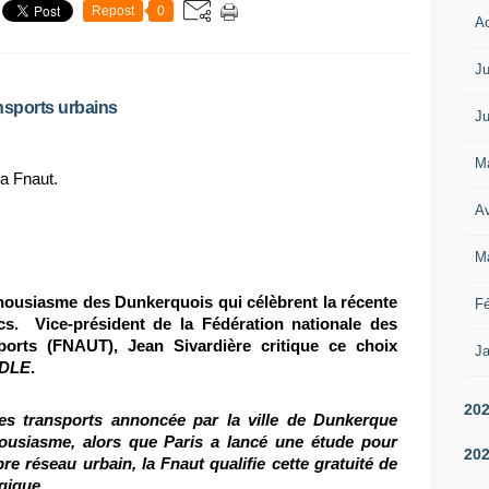
Repost
0
A
Ju
ansports urbains
Ju
M
Av
M
housiasme des Dunkerquois qui célèbrent la récente
Fé
ics. Vice-président de la Fédération nationale des
ports (FNAUT), Jean Sivardière critique ce choix
Ja
DLE
.
20
des transports annoncée par la ville de Dunkerque
ousiasme, alors que Paris a lancé une étude pour
20
re réseau urbain, la Fnaut qualifie cette gratuité de
gique.