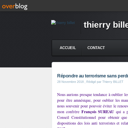
thierry bill
ACCUEIL
CONTACT
Répondre au terrorisme sans perdr
28 Novembre 2018
, Rédigé par Thierry BILLET
Nous aurions presque tendance à oublier les
pour être amnésique, pour oublier les mau
nous souvenir pour pouvoir éviter le renouve
François SUREAU
mon confrère
qui a 
Conseil Constitutionnel pour obtenir qu
dispositions des lois anti terroristes et r