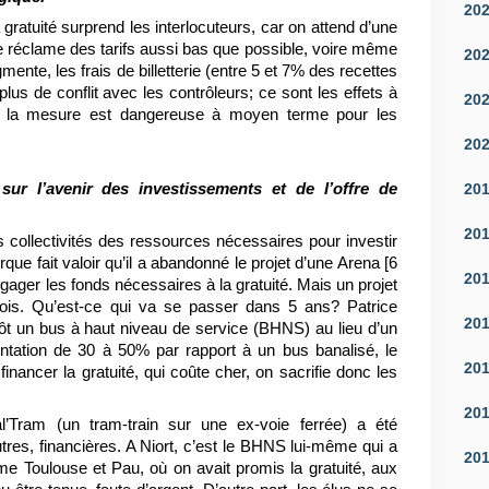
20
 gratuité surprend les interlocuteurs, car on attend d’une
 réclame des tarifs aussi bas que possible, voire même
20
gmente, les frais de billetterie (entre 5 et 7% des recettes
plus de conflit avec les contrôleurs; ce sont les effets à
20
e la mesure est dangereuse à moyen terme pour les
20
ur l’avenir des investissements et de l’offre de
20
20
s collectivités des ressources nécessaires pour investir
rque fait valoir qu’il a abandonné le projet d’une Arena [6
20
dégager les fonds nécessaires à la gratuité. Mais un projet
ois. Qu’est-ce qui va se passer dans 5 ans? Patrice
20
utôt un bus à haut niveau de service (BHNS) au lieu d’un
ntation de 30 à 50% par rapport à un bus banalisé, le
20
nancer la gratuité, qui coûte cher, on sacrifie donc les
20
Tram (un tram-train sur une ex-voie ferrée) a été
res, financières. A Niort, c’est le BHNS lui-même qui a
20
 Toulouse et Pau, où on avait promis la gratuité, aux