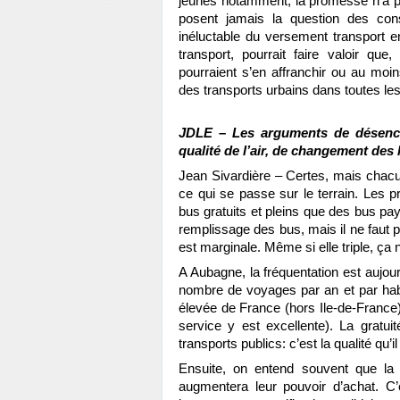
jeunes notamment, la promesse n’a pu 
posent jamais la question des cons
inéluctable du versement transport e
transport, pourrait faire valoir qu
pourraient s’en affranchir ou au moi
des transports urbains dans toutes les
JDLE – Les arguments de désencla
qualité de l’air, de changement des
Jean Sivardière – Certes, mais chacu
ce qui se passe sur le terrain. Les pr
bus gratuits et pleins que des bus paya
remplissage des bus, mais il ne faut pa
est marginale. Même si elle triple, ç
A Aubagne, la fréquentation est aujour
nombre de voyages par an et par habita
élevée de France (hors Ile-de-France),
service y est excellente). La gratui
transports publics: c’est la qualité qu’i
Ensuite, on entend souvent que la gr
augmentera leur pouvoir d’achat. C’