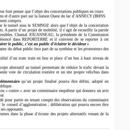
e font penser que l’objet des concertations publiques en cours
ains et d'autre part sur la liaison Ouest du lac d’ANNECY (BHNS
ment compris.
sur le tunnel sous le SEMNOZ alors que l’objet de la concertation
s. A partir d’un projet de mobilité, il s’agit de recueillir la parole
x possibles. Chantal JOUANNEAU, la présidente de la Commission
nt énoncé dans REPORTERRE et il convient de se reporter à cet
irer le public, c’est au public d’éclairer le décideur
»
rante du débat public fera part de sa synthèse et les promoteurs des
ilité d’un tram train en lieu et place d’un bus à haut niveau de
ojet alternatif au tunnel permettant de réduire le trafic devant la
ule voie de circulation routière et un site propre vélo/bus dans
plémentaire
qu’un projet finalisé pourra être défini, adopté en
ublique.
» ou « contre » avec un commissaire enquêteur qui donnera un avis
sé.
ndé pour partie en tenant compte des observations du commissaire
 le conseil d’agglomération ; délibération qui pourra encore être
 ses opposants.
mes dans la phase d’écoute des projets alternatifs venant de la