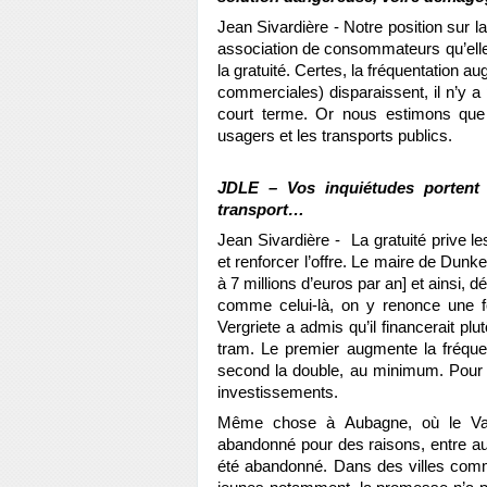
Jean Sivardière - Notre position sur la
association de consommateurs qu’elle
la gratuité. Certes, la fréquentation au
commerciales) disparaissent, il n’y a 
court terme. Or nous estimons qu
usagers et les transports publics.
JDLE – Vos inquiétudes portent s
transport…
Jean Sivardière - La gratuité prive le
et renforcer l’offre. Le maire de Dunke
à 7 millions d’euros par an] et ainsi, 
comme celui-là, on y renonce une f
Vergriete a admis qu’il financerait pl
tram. Le premier augmente la fréque
second la double, au minimum. Pour fi
investissements.
Même chose à Aubagne, où le Val’
abandonné pour des raisons, entre aut
été abandonné. Dans des villes comme