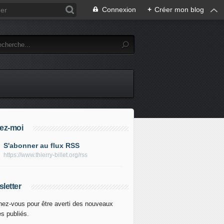
Connexion
+
Créer mon blog
ez-moi
S'abonner au flux RSS
https://www.thierry-billet.org/rss
letter
ez-vous pour être averti des nouveaux
es publiés.