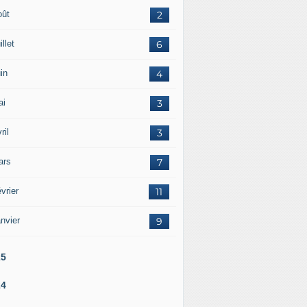
oût
2
illet
6
in
4
ai
3
ril
3
ars
7
vrier
11
nvier
9
25
24