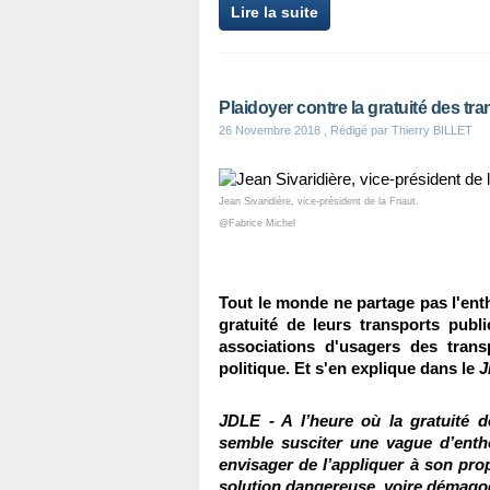
Lire la suite
Plaidoyer contre la gratuité des tr
26 Novembre 2018
, Rédigé par Thierry BILLET
Jean Sivaridière, vice-président de la Fnaut.
@Fabrice Michel
Tout le monde ne partage pas l'ent
gratuité de leurs transports publ
associations d'usagers des trans
politique. Et s'en explique dans le
J
JDLE - A l’heure où la gratuité 
semble susciter une vague d’enth
envisager de l’appliquer à son prop
solution dangereuse, voire démago