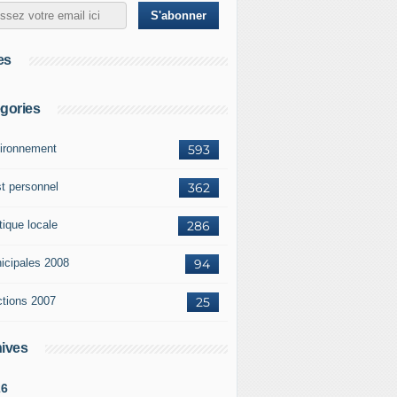
es
gories
ironnement
593
st personnel
362
tique locale
286
icipales 2008
94
ctions 2007
25
ives
26