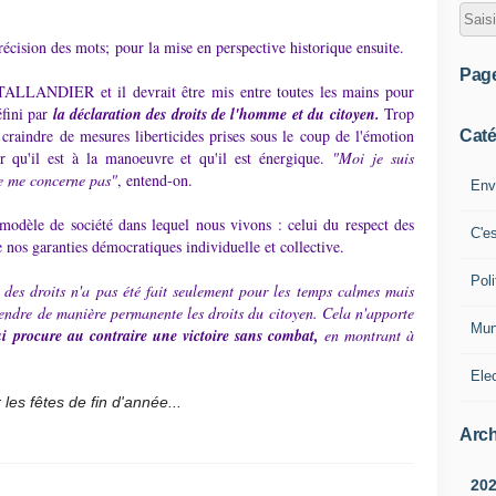
écision des mots; pour la mise en perspective historique ensuite.
Pag
ALLANDIER et il devrait être mis entre toutes les mains pour
éfini par
la déclaration des droits de l'homme et du citoyen.
Trop
à craindre de mesures liberticides prises sous le coup de l'émotion
Caté
r qu'il est à la manoeuvre et qu'il est énergique.
"Moi je suis
ne me concerne pas"
, entend-on.
Env
le modèle de société dans lequel nous vivons : celui du respect des
C'e
e nos garanties démocratiques individuelle et collective.
Poli
 des droits n'a pas été fait seulement pour les temps calmes mais
spendre de manière permanente les droits du citoyen. Cela n'apporte
Mun
ui procure au contraire une victoire sans combat,
en montrant à
Ele
 les fêtes de fin d'année...
Arch
20