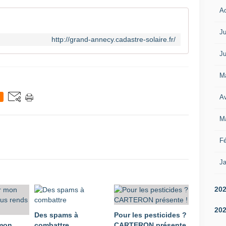
A
Ju
http://grand-annecy.cadastre-solaire.fr/
Ju
M
Av
M
Fé
Ja
20
20
Des spams à
Pour les pesticides ?
 mon
combattre
CARTERON présente