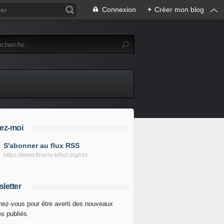
Connexion
+
Créer mon blog
ez-moi
S'abonner au flux RSS
https://www.thierry-billet.org/rss
letter
ez-vous pour être averti des nouveaux
es publiés.