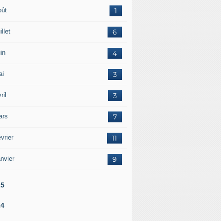
oût
1
illet
6
in
4
ai
3
ril
3
ars
7
vrier
11
nvier
9
25
24