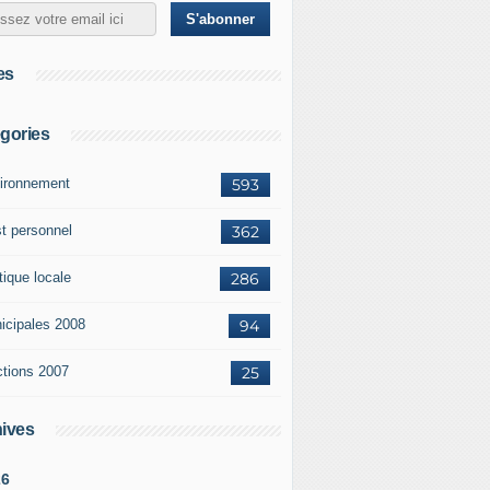
es
gories
ironnement
593
st personnel
362
tique locale
286
icipales 2008
94
ctions 2007
25
ives
26