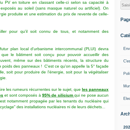
 du PV en toiture en classant celle-ci selon sa capacité à
exposés au soleil (sans masque naturel ou artificiel). On
rgie produite et une estimation du prix de revente de celle-
Pag
iller pour qu'il soit connu de tous, et notamment des
Caté
Env
 futur plan local d'urbanisme intercommunal (PLUI) devra
e que le bâtiment soit conçu pour pouvoir accueillir des
uvent, même sur des bâtiments récents, la structure du
C'e
e poids des panneaux ! C'est ce qu'on appelle la 5° façade
e, soit pour produire de l'énergie, soit pour la végétaliser
Poli
gie.
Mun
aire les rumeurs récurrentes sur le sujet, que
les panneaux
es
et sont composés à
95% de silicium
qui ne pose aucun
Ele
est notamment propagée par les tenants du nucléaire qui
yclage" des installations nucl
éaires ni de leurs déchets...
Arch
20