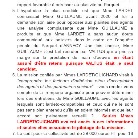
rapport favorable à adresser au plus vite au Parquet.
L'hypothèse la plus crédible est que Mme LARDET
connaissait Mme GUILLAUME avant 2020 et lui a
demandé son aide pour opposer aux plaintes des agents
une analyse complaisante que Mme GUILLAUME a
produite et que Mme LARDET a sans aucun doute
communiqué aux policiers dans le cadre de l'enquête
pénale du Parquet d'ANNECY. Une fois choisie, Mme
GUILLAUME s'est fait recruter par VALTUS qui a pris sa
marge sur la prestation de main d'oeuvre
en étant
assuré d'être retenu puisque VALTUS était le seul
candidat.
La mission confiée par Mmes LARDET/GUICHARD visait à
"comprendre les facteurs d'adhésion et/ou d'acceptation
des agents et des partenaires sociaux" :
vous rendez vous
compte de la tromperie organisée pour pouvoir déterminer
lors des entretiens de Mme GUILLAUME avec les agents
lesquels sont lardeto-compatibles et ceux qui ne le sont
pas sans bien entendu qu'ils en soient informés et que leur
accord soit pleinement recueilli ?
Seules Mmes
LARDET/GUICHARD avaient accès à ces informations
et seules elles assuraient le pilotage de la mission.
Le coût pour la collectivité est de 39 000 euros HT pour 18