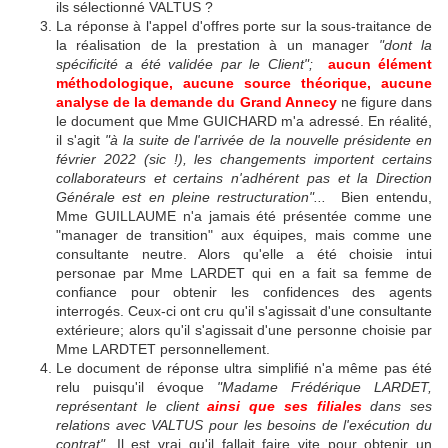
ils sélectionné VALTUS ?
La réponse à l'appel d'offres porte sur la sous-traitance de
la réalisation de la prestation à un manager
"dont la
spécificité a été validée par le Client";
aucun élément
méthodologique, aucune source théorique, aucune
analyse de la demande du Grand Annecy
ne figure dans
le document que Mme GUICHARD m'a adressé. En réalité,
il s'agit
"à la suite de l'arrivée de la nouvelle présidente en
février 2022 (sic !), les changements importent certains
collaborateurs et certains n'adhérent pas et la Direction
Générale est en pleine restructuration"...
Bien entendu,
Mme GUILLAUME n'a jamais été présentée comme une
"manager de transition" aux équipes, mais comme une
consultante neutre. Alors qu'elle a été choisie intui
personae par Mme LARDET qui en a fait sa femme de
confiance pour obtenir les confidences des agents
interrogés. Ceux-ci ont cru qu'il s'agissait d'une consultante
extérieure; alors qu'il s'agissait d'une personne choisie par
Mme LARDTET personnellement.
Le document de réponse ultra simplifié n'a même pas été
relu puisqu'il évoque
"Madame Frédérique LARDET,
représentant le client
ainsi que ses filiales
dans ses
relations avec VALTUS pour les besoins de l'exécution du
contrat".
Il est vrai qu'il fallait faire vite pour obtenir un