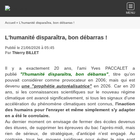
MENU
Accueil
» L'humanité disparaîtra, bon débarras !
L'humanité disparaîtra, bon débarras !
Publié le 21/06/2026 à 05:45
Par
Thierry BILLET
Il y a exactement 20 ans, l'ami Yves PACCALET a
publié
"l'humanité disparaîtra, bon débarras"
, titre qu'on
pouvait considérer comme provocateur en 2006; mais qui est
devenu
une "prophétie autoréalisatrice"
en 2026. Car en 20
ans, si les connaissances scientifiques sur le nouveau régime
climatique ont avancé significativement, si tous les signaux d'une
accélération du phénomène climatiques sont connus,
l'inaction
des humains pour l'enrayer et même simplement s'y adapter
en a été le corrolaire.
Au dernier moment on envisage de fermer des écoles devenus
des étuves, de supprimer les épreuves du bac l'après-midi, mais
rien de sérieux, de stratégique, d'anticipé n'est engagé. Au
contraire, tous les moyens juridiques pour éviter le pire sont