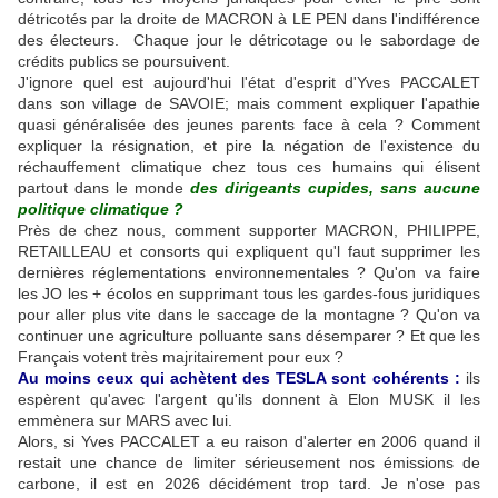
détricotés par la droite de MACRON à LE PEN dans l'indifférence
des électeurs. Chaque jour le détricotage ou le sabordage de
crédits publics se poursuivent.
J'ignore quel est aujourd'hui l'état d'esprit d'Yves PACCALET
dans son village de SAVOIE; mais comment expliquer l'apathie
quasi généralisée des jeunes parents face à cela ? Comment
expliquer la résignation, et pire la négation de l'existence du
réchauffement climatique chez tous ces humains qui élisent
partout dans le monde
des dirigeants cupides, sans aucune
politique climatique ?
Près de chez nous, comment supporter MACRON, PHILIPPE,
RETAILLEAU et consorts qui expliquent qu'l faut supprimer les
dernières réglementations environnementales ? Qu'on va faire
les JO les + écolos en supprimant tous les gardes-fous juridiques
pour aller plus vite dans le saccage de la montagne ? Qu'on va
continuer une agriculture polluante sans désemparer ? Et que les
Français votent très majritairement pour eux ?
Au moins ceux qui achètent des TESLA sont cohérents :
ils
espèrent qu'avec l'argent qu'ils donnent à Elon MUSK il les
emmènera sur MARS avec lui.
Alors, si Yves PACCALET a eu raison d'alerter en 2006 quand il
restait une chance de limiter sérieusement nos émissions de
carbone, il est en 2026 décidément trop tard. Je n'ose pas