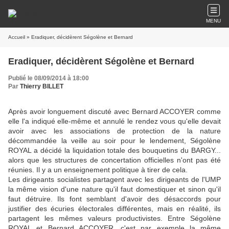
MENU
Accueil
» Eradiquer, décidèrent Ségolène et Bernard
Eradiquer, décidèrent Ségolène et Bernard
Publié le 08/09/2014 à 18:00
Par
Thierry BILLET
Après avoir longuement discuté avec Bernard ACCOYER comme
elle l'a indiqué elle-même et annulé le rendez vous qu'elle devait
avoir avec les associations de protection de la nature
décommandée la veille au soir pour le lendement, Ségolène
ROYAL a décidé la liquidation totale des bouquetins du BARGY...
alors que les structures de concertation officielles n'ont pas été
réunies. Il y a un enseignement politique à tirer de cela.
Les dirigeants socialistes partagent avec les dirigeants de l'UMP
la même vision d'une nature qu'il faut domestiquer et sinon qu'il
faut détruire. Ils font semblant d'avoir des désaccords pour
justifier des écuries électorales différentes, mais en réalité, ils
partagent les mêmes valeurs productivistes. Entre Ségolène
ROYAL et Bernard ACCOYER, c'est par exemple la même