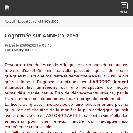
MENU
Accueil
» Logorrhée sur ANNECY 2050
Logorrhée sur ANNECY 2050
Publié le 23/09/2023 à 05:45
Par
Thierry BILLET
Devant la ruine de l'Hotel de Ville qui ne verra sans doute aucuns
travaux d'ici 2026, une nouvelle palissade qui a dû coûter
quelques
milliers
d'euros vante la démarche
ANNECY 2050
. Alors
qu'ils affirment l'urgence climatique,
les LARDORG tentent
d'amuser les annéciens
sur une perspective de moyen
terme déjà tracée par le Plan de déplacements urbains, par le
Plan d'urbanisme intercommunal, par le projet de territoire, etc.
La ficelle est grosse : incapables de faire fonctionner une piscine
qui aurait été chauffée de la manière la plus écologique qui soit
avec la boucle d'eau, ASTORG/LARDET oublient la vie réelle des
annéciens pour une réflexion inutile car inadaptée aux
compétences municipales.
La Ville gère le quotidien et c'est l'agglomération qui a la