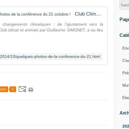
Club Climat d'Annecy: Quelques photos de la conférence du 21 octobre !
Pag
 changements climatiques : de l'ajustement vers la
 Club climat et animée par Guillaume SIMONET, a eu lieu
Caté
Env
fr/2014/10/quelques-photos-de-la-conference-du-21.html
C'e
Poli
Mun
post
0
Ele
Arch
20