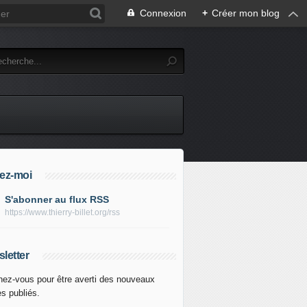
Connexion
+
Créer mon blog
ez-moi
S'abonner au flux RSS
https://www.thierry-billet.org/rss
letter
ez-vous pour être averti des nouveaux
es publiés.