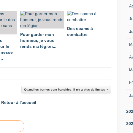
A
Ju
Des spams à
Ju
Pour garder mon
combattre
ns
honneur, je vous
M
ur le
rends ma légion...
unesse
Av
..
M
Fé
Quand les bornes sont franchies, il n'y a plus de limites
Ja
Retour à l'accueil
20
20