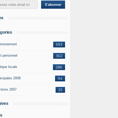
es
gories
ironnement
593
st personnel
362
tique locale
286
icipales 2008
94
ctions 2007
25
ives
26