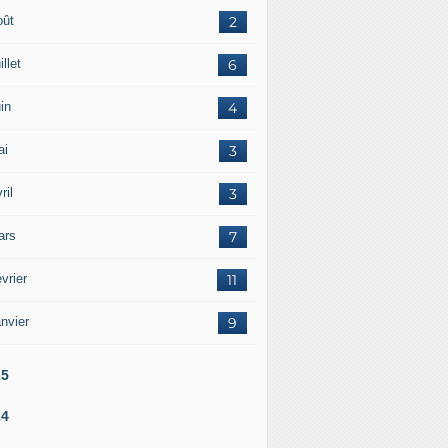
oût
2
illet
6
in
4
ai
3
ril
3
ars
7
vrier
11
nvier
9
25
24