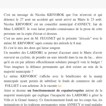
C'est un message de Nicolas KRIVOBOK que l'on m'envoie et qui
dénonce le 27 aout un accident qui serait arrivé au Maire le 23 août.
Nicolas KRIVOBOC est un conseiller municipal d'ANNECY, fan de
Mme LARDET. Je vous laisse prendre connaissance de la prose de cette
personne sur la copie d'écran ci-dessous.
C'est un autre post de M. FEUGNET qui le présente
"détendu"
avec le
même M. KRIVOBOC sapés comme des milords le 8 mai.
Et c'est le mix des deux qui laisse songeur.
Un membre des LARDORG se permet d'accuser ainsi le Maire d'avoir
renversé un cycliste, de prendre un sens interdit dans la rue du lac... alors
qu'il en est par ailleurs officiellement solidaire puisqu'il vote le budget !
Vous imaginez la défiance permanente qui doit exister au sein de la
majorité municipale ?
Le même KRIVOBOC s'affiche avec le bénéficiaire de la manip
municipale ayant permis de subtiliser le fonds de commerce du café
FOLLIET à son acheteur. Je le raconte
ici.
un fonctionnement de copains/coquins
Ainsi se dessine
autour de la
majorité municipale qui explique l'incapacité des LARDORG à gérer la
Ville et le Grand Annecy. Ce fonctionnement fondé sur les coups bas, les
insinuations et les trahisons permanentes ruine ANNECY et rend malades